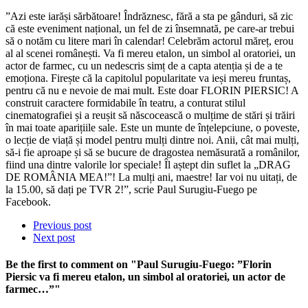
”Azi este iarăși sărbătoare! Îndrăznesc, fără a sta pe gânduri, să zic
că este eveniment național, un fel de zi însemnată, pe care-ar trebui
să o notăm cu litere mari în calendar! Celebrăm actorul măreț, erou
al al scenei românești. Va fi mereu etalon, un simbol al oratoriei, un
actor de farmec, cu un nedescris simț de a capta atenția și de a te
emoționa. Firește că la capitolul popularitate va ieși mereu fruntaș,
pentru că nu e nevoie de mai mult. Este doar FLORIN PIERSIC! A
construit caractere formidabile în teatru, a conturat stilul
cinematografiei și a reușit să născocească o mulțime de stări și trăiri
în mai toate aparițiile sale. Este un munte de înțelepciune, o poveste,
o lecție de viață și model pentru mulți dintre noi. Anii, cât mai mulți,
să-i fie aproape și să se bucure de dragostea nemăsurată a românilor,
fiind una dintre valorile lor speciale! Îl aștept din suflet la „DRAG
DE ROMÂNIA MEA!”! La mulți ani, maestre! Iar voi nu uitați, de
la 15.00, să dați pe TVR 2!”, scrie Paul Surugiu-Fuego pe
Facebook.
Previous post
Next post
Be the first to comment
on "Paul Surugiu-Fuego: ”Florin
Piersic va fi mereu etalon, un simbol al oratoriei, un actor de
farmec…”"