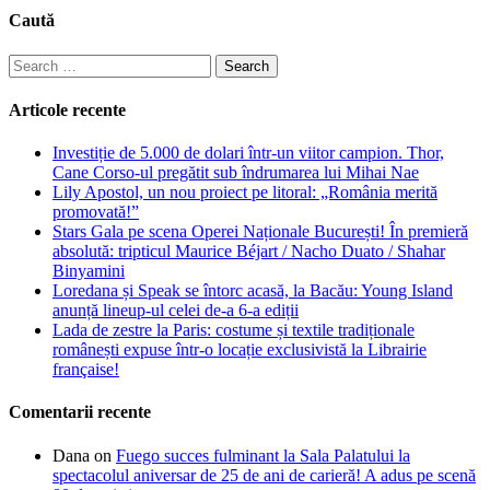
Caută
Search
for:
Articole recente
Investiție de 5.000 de dolari într-un viitor campion. Thor,
Cane Corso-ul pregătit sub îndrumarea lui Mihai Nae
Lily Apostol, un nou proiect pe litoral: „România merită
promovată!”
Stars Gala pe scena Operei Naționale București! În premieră
absolută: tripticul Maurice Béjart / Nacho Duato / Shahar
Binyamini
Loredana și Speak se întorc acasă, la Bacău: Young Island
anunță lineup-ul celei de-a 6-a ediții
Lada de zestre la Paris: costume și textile tradiționale
românești expuse într-o locație exclusivistă la Librairie
française!
Comentarii recente
Dana
on
Fuego succes fulminant la Sala Palatului la
spectacolul aniversar de 25 de ani de carieră! A adus pe scenă