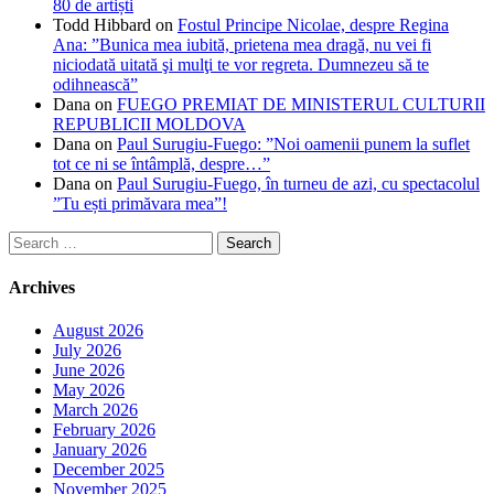
80 de artiști
Todd Hibbard
on
Fostul Principe Nicolae, despre Regina
Ana: ”Bunica mea iubită, prietena mea dragă, nu vei fi
niciodată uitată şi mulţi te vor regreta. Dumnezeu să te
odihnească”
Dana
on
FUEGO PREMIAT DE MINISTERUL CULTURII
REPUBLICII MOLDOVA
Dana
on
Paul Surugiu-Fuego: ”Noi oamenii punem la suflet
tot ce ni se întâmplă, despre…”
Dana
on
Paul Surugiu-Fuego, în turneu de azi, cu spectacolul
”Tu ești primăvara mea”!
Search
for:
Archives
August 2026
July 2026
June 2026
May 2026
March 2026
February 2026
January 2026
December 2025
November 2025