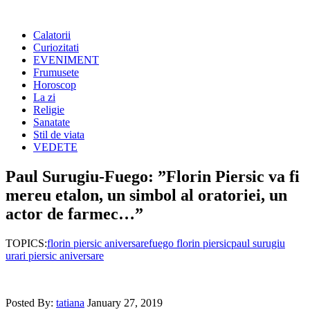
Calatorii
Curiozitati
EVENIMENT
Frumusete
Horoscop
La zi
Religie
Sanatate
Stil de viata
VEDETE
Paul Surugiu-Fuego: ”Florin Piersic va fi
mereu etalon, un simbol al oratoriei, un
actor de farmec…”
TOPICS:
florin piersic aniversare
fuego florin piersic
paul surugiu
urari piersic aniversare
Posted By:
tatiana
January 27, 2019