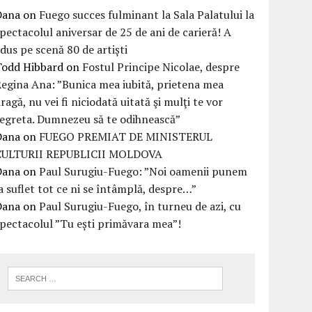
Dana
on
Fuego succes fulminant la Sala Palatului la
pectacolul aniversar de 25 de ani de carieră! A
dus pe scenă 80 de artiști
Todd Hibbard
on
Fostul Principe Nicolae, despre
egina Ana: ”Bunica mea iubită, prietena mea
ragă, nu vei fi niciodată uitată şi mulţi te vor
egreta. Dumnezeu să te odihnească”
Dana
on
FUEGO PREMIAT DE MINISTERUL
CULTURII REPUBLICII MOLDOVA
Dana
on
Paul Surugiu-Fuego: ”Noi oamenii punem
a suflet tot ce ni se întâmplă, despre…”
Dana
on
Paul Surugiu-Fuego, în turneu de azi, cu
pectacolul ”Tu ești primăvara mea”!