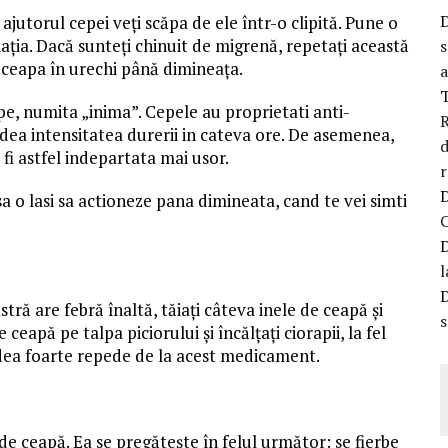
ajutorul cepei veți scăpa de ele într-o clipită. Pune o
ația. Dacă sunteți chinuit de migrenă, repetați această
s
 ceapa în urechi până dimineața.
a
epe, numita „inima”. Cepele au proprietati anti-
R
adea intensitatea durerii in cateva ore. De asemenea,
d
fi astfel indepartata mai usor.
r
 sa o lasi sa actioneze pana dimineata, cand te vei simti
l
ră are febră înaltă, tăiați câteva inele de ceapă și
s
ceapă pe talpa piciorului și încălțați ciorapii, la fel
ădea foarte repede de la acest medicament.
 de ceapă. Ea se pregătește în felul următor: se fierbe