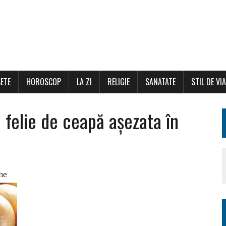
ETE
HOROSCOP
LA ZI
RELIGIE
SANATATE
STIL DE VI
 felie de ceapă așezata în
he