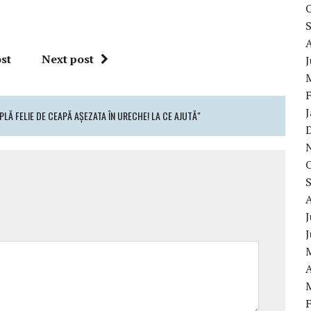
st
Next post
LĂ FELIE DE CEAPĂ AȘEZATA ÎN URECHE! LA CE AJUTĂ"
J
A