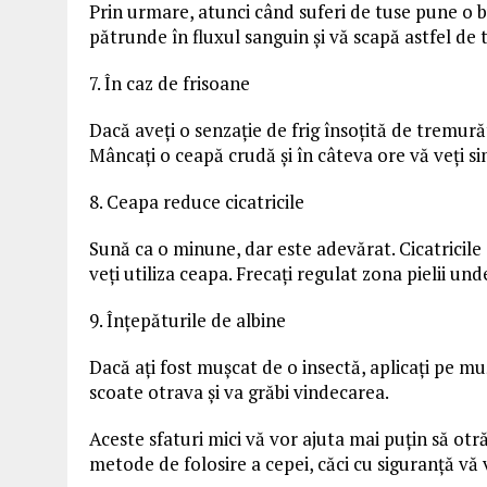
Prin urmare, atunci când suferi de tuse pune o 
pătrunde în fluxul sanguin și vă scapă astfel de
7. În caz de frisoane
Dacă aveți o senzație de frig însoțită de tremură
Mâncați o ceapă crudă și în câteva ore vă veți si
8. Ceapa reduce cicatricile
Sună ca o minune, dar este adevărat. Cicatricile 
veți utiliza ceapa. Frecați regulat zona pielii unde 
9. Înțepăturile de albine
Dacă ați fost mușcat de o insectă, aplicați pe m
scoate otrava și va grăbi vindecarea.
Aceste sfaturi mici vă vor ajuta mai puțin să ot
metode de folosire a cepei, căci cu siguranță vă v