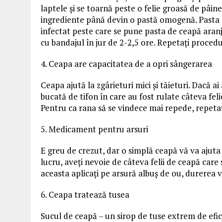
laptele și se toarnă peste o felie groasă de pâi
ingrediente până devin o pastă omogenă. Pasta e
infectat peste care se pune pasta de ceapă aranjat
cu bandajul în jur de 2-2,5 ore. Repetați proced
4. Ceapa are capacitatea de a opri sângerarea
Ceapa ajută la zgârieturi mici și tăieturi. Dacă ai
bucată de tifon în care au fost rulate câteva feli
Pentru ca rana să se vindece mai repede, repeta
5. Medicament pentru arsuri
E greu de crezut, dar o simplă ceapă vă va ajuta 
lucru, aveți nevoie de câteva felii de ceapă care
aceasta aplicați pe arsură albuș de ou, durerea v
6. Ceapa tratează tusea
Sucul de ceapă – un sirop de tuse extrem de efici