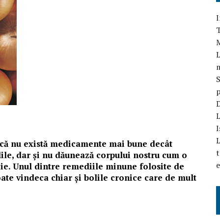
I
T
L
S
p
D
L
I
L
l că nu există medicamente mai bune decât
t
ile, dar și nu dăunează corpului nostru cum o
e
e. Unul dintre remediile minune folosite de
oate vindeca chiar și bolile cronice care de mult