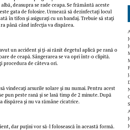
ne albă, deasupra se rade ceapa. Se frământă aceste
ste gata de folosire. Urmează să dezinfectați locul
ă în tifon și asigurați cu un bandaj. Trebuie să stați
ura până când infecția va dispărea.
J
 avut un accident și ți-ai rănit degetul aplică pe rană o
oare de ceapă. Sângerarea se va opri într-o clipită.
ți procedura de câteva ori.
să vindecați arsurile solare și nu numai. Pentru acest
 se pun peste rană și se lasă timp de 2 minute. După
a dispărea și nu va rămâne cicatrice.
J
ent, dar puțini vor să-l folosească în această formă.