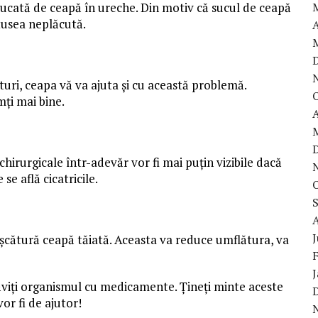
bucată de ceapă în ureche. Din motiv că sucul de ceapă
 tusea neplăcută.
A
turi, ceapa vă va ajuta și cu această problemă.
mți mai bine.
A
chirurgicale într-adevăr vor fi mai puțin vizibile dacă
se află cicatricile.
ușcătură ceapă tăiată. Aceasta va reduce umflătura, va
răviți organismul cu medicamente. Țineți minte aceste
or fi de ajutor!