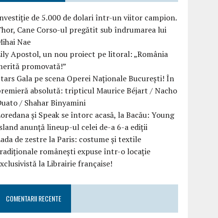
nvestiție de 5.000 de dolari într-un viitor campion.
hor, Cane Corso-ul pregătit sub îndrumarea lui
Mihai Nae
ily Apostol, un nou proiect pe litoral: „România
merită promovată!”
tars Gala pe scena Operei Naționale București! În
remieră absolută: tripticul Maurice Béjart / Nacho
uato / Shahar Binyamini
oredana și Speak se întorc acasă, la Bacău: Young
sland anunță lineup-ul celei de-a 6-a ediții
ada de zestre la Paris: costume și textile
radiționale românești expuse într-o locație
xclusivistă la Librairie française!
COMENTARII RECENTE