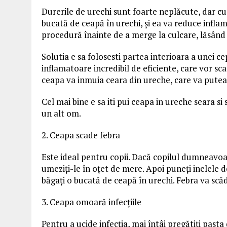
Durerile de urechi sunt foarte neplăcute, dar cu 
bucată de ceapă în urechi, și ea va reduce inflam
procedură înainte de a merge la culcare, lăsând
Solutia e sa folosesti partea interioara a unei c
inflamatoare incredibil de eficiente, care vor sc
ceapa va inmuia ceara din ureche, care va putea 
Cel mai bine e sa iti pui ceapa in ureche seara si
un alt om.
2. Ceapa scade febra
Este ideal pentru copii. Dacă copilul dumneavoast
umeziți-le în oțet de mere. Apoi puneți inelele de 
băgați o bucată de ceapă în urechi. Febra va sc
3. Ceapa omoară infecțiile
Pentru a ucide infecția, mai întâi pregătiți pasta