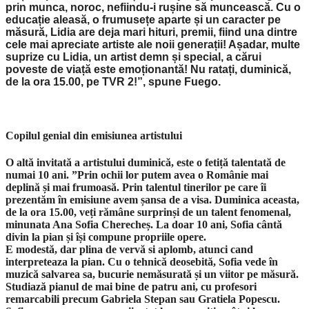
prin munca, noroc, nefiindu-i rușine să muncească. Cu o
educație aleasă, o frumusețe aparte și un caracter pe
măsură, Lidia are deja mari hituri, premii, fiind una dintre
cele mai apreciate artiste ale noii generații! Așadar, multe
suprize cu Lidia, un artist demn și special, a cărui
poveste de viață este emoționantă! Nu ratați, duminică,
de la ora 15.00, pe TVR 2!
”, spune Fuego.
C
opilul genial din emisiunea artistului
O altă invitată a artistului duminică, este o fetiță talentată de
numai 10 ani. ”P
rin ochii lor putem avea o Românie mai
deplină și mai frumoasă. Prin talentul tinerilor pe care îi
prezentăm în emisiune avem șansa de a visa. Duminica aceasta,
de la ora 15.00, veți rămâne surprinși de un talent fenomenal,
minunata Ana Sofia Cherecheș. La doar 10 ani, Sofia cântă
divin la pian și își compune propriile opere.
E modestă, dar plina de vervă si aplomb, atunci cand
interpreteaza la pian. Cu o tehnică deosebită, Sofia vede în
muzic
ă
salvarea sa, bucurie nemăsurată și un viitor pe măsură.
St
udiaz
ă
pianul de mai bine de patru ani, cu profesori
remarcabili precum Gabriela Stepan sau Gratiela Popescu.