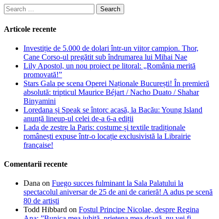
Search
for:
Articole recente
Investiție de 5.000 de dolari într-un viitor campion. Thor,
Cane Corso-ul pregătit sub îndrumarea lui Mihai Nae
Lily Apostol, un nou proiect pe litoral: „România merită
promovată!”
Stars Gala pe scena Operei Naționale București! În premieră
absolută: tripticul Maurice Béjart / Nacho Duato / Shahar
Binyamini
Loredana și Speak se întorc acasă, la Bacău: Young Island
anunță lineup-ul celei de-a 6-a ediții
Lada de zestre la Paris: costume și textile tradiționale
românești expuse într-o locație exclusivistă la Librairie
française!
Comentarii recente
Dana
on
Fuego succes fulminant la Sala Palatului la
spectacolul aniversar de 25 de ani de carieră! A adus pe scenă
80 de artiști
Todd Hibbard
on
Fostul Principe Nicolae, despre Regina
Ana: ”Bunica mea iubită, prietena mea dragă, nu vei fi