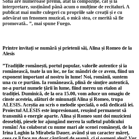
Sofia are numeroase premii, atat la compozi
ț
ie, c
â
t
ș
i la
interpretare, susținând până acum o mulțime de recitaluri. A
publicat mai multe culegeri cu propriile sale crea
ț
ii
ș
i e cu
adev
ă
rat un fenomen muzical, o mică stea, ce merită să fie
promovat
ă
..
”, mai spune Fuego.
Printre invitați se numără și prietenii săi, Alina și Romeo de la
Alesis
”Tradițiile românești, portul popular, valorile autentice și ia
românească, toate la un loc, ne fac mândri de ce avem, fiind un
exponent important al nostru în lume! Noi, românii, suntem
una cu ce purtăm. Ia românească, plină de simțire autentică,
ne-a purtat numele țării în lume, fiind mereu un etalon al
tradiției. Duminică, de la ora 15.00, vom aduce un omagiu de
cinste acesteia, alături de minunații Alina și Romeo, trupa
ALESIS. Aceștia au scris o melodie specială, o odă dedicată iei.
Proiectul ALESIS este impresionant, reușind permanent să
transmită o energie aparte. Alina și Romeo sunt doi muzicieni
deosebiți, piesele lor ajungând mereu la sufletul publicului
român! Au colaborat cu nume mari ale scenei românești, de la
Irina Loghin la Mirabela Dauer, având și un caracter măreț,
ceea ce îi face nu doar cântăreți de seamă, ci și oameni aleși! Vor