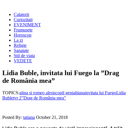
Calatorii
Curiozitati
EVENIMENT
Frumusete
Horoscop
La zi
Religie
Sanatate
Stil de viata
VEDETE
Lidia Buble, invitata lui Fuego la ”Drag
de România mea”
TOPICS:
alina si romeo alesis
copil genial
iiana
invitata lui Fuego
Lidia
Buble
tvr 2
”Drag de România mea”
Posted By:
tatiana
October 21, 2018