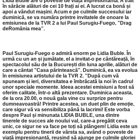
Lidia Buble are o poveste de viață impresionantă. A trăit
în sărăcie alături de cei 10 frați ai ei. A lucrat ca bonă și
apoi a vândut mașini. Acum e pe culmile succesului iar
duminică, se va număra printre invitatele de onoare la
emisiunea de la TVR 2 a lui Paul Surugiu-Fuego, ”Drag
deRomânia mea”.
Paul Surugiu-Fuego o admiră enorm pe Lidia Buble. În
urmă cu un an și jumătate, el a invitat-o pe cântăreață, în
spectacolul său de la București din luna aprilie, alături de
care a cântat ”Casa părintească”.
Duminică, ea va evolua
în emisiunea artistului de la TVR 2.
”
După cum vă
spuneam și ieri, diversitatea e îmbrăcată la noi în cadrul
unor speciale momente. Ideea acestei emisiuni a fost să
oferim calitate, într-o altă prezentare. Duminica aceasta,
de la ora 20.00, o nouă gala vine cu surprize pentru
dumneavoastră! Printre acestea, un duet plin de emoție,
care sigur vă va sensibiliza până la lacrimi! Este vorba
despre Paul și minunata LIDIA BUBLE, una dintre
tinerele de succes ale noului val, care-a pregătit ceva
unic, ce sigur ne va face pe toți să plângem! Lidia este un
exemplu pentru tinerii de vârsta sa, având o poveste de
viață impresionantă, reușind să ajunge pe culmile gloriei