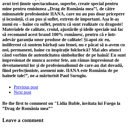
avut trei ținute spectaculoase, superbe, create special pentru
mine pentru emisiunea „Drag de România mea”!, de către
minunatele profesioniste IIANA, care nu au pus doar pricepere
și iscusință, ci au pus și suflet, extrem de important. Așa le-aș
numi eu – haine cu suflet, pentru că sunt realizate cu dragoste!
Materialele de calitate, croiul, ajustările și ideile speciale mă fac
să recomand acest brand 100% românesc, pentru că e într-
adevăr garanția unor produse de calitate! Și-apoi zic eu,
indiferent că suntem bărbați sau femei, nu e păcat să n-avem cu
noi, permanent, haine cu inspirație folclorică? Mai ales atunci
când vorbim de autenticitatea simbolurilor de pe haină! Eu sunt
impresionat de munca acestor fete, am rămas impresionat de
devotamentul lor și de profesionalismul de care-au dat dovadă,
fiind perfecționiste, asemeni mie. IIANA este România de pe
hainele tale!”, ne-a mărturisit Paul Surugiu.
Previous post
Next post
Be the first to comment
on "Lidia Buble, invitata lui Fuego la
”Drag de România mea”"
Leave a comment