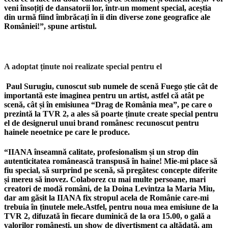
veni însoțiți de dansatorii lor, într-un moment special, aceștia
din urmă fiind îmbrăcați în ii din diverse zone geografice ale
României!”, spune artistul.
A
adoptat ținute noi realizate special pentru el
Paul Surugiu, cunoscut sub numele de scenă Fuego știe cât de
importantă este imaginea pentru un artist, astfel că atât pe
scenă, cât și în emisiunea “
Drag de România mea”, pe care o
prezintă la TVR 2, a ales să poarte ținute create special pentru
el de designerul unui brand românesc recunoscut pentru
hainele neoetnice pe care le produce.
“
IIANA înseamnă calitate, profesionalism și un strop din
autenticitatea românească transpusă în haine! Mie-mi place să
fiu special, să surprind pe scenă, să pregătesc concepte diferite
și mereu să inovez. Colaborez cu mai multe persoane, mari
creatori de modă români, de la Doina Levintza la Maria Miu,
dar am găsit la IIANA fix stropul acela de Românie care-mi
trebuia în ținutele mele.Astfel, pentru noua mea emisiune de la
TVR 2, difuzată în fiecare duminică de la ora 15.00, o gală a
valorilor românești, un show de divertisment ca altădată, am