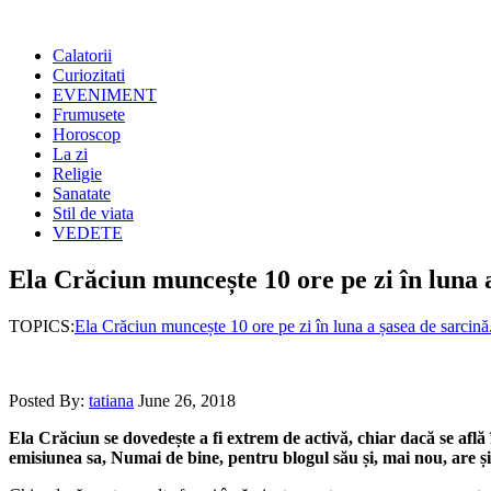
Calatorii
Curiozitati
EVENIMENT
Frumusete
Horoscop
La zi
Religie
Sanatate
Stil de viata
VEDETE
Ela Crăciun muncește 10 ore pe zi în luna 
TOPICS:
Ela Crăciun muncește 10 ore pe zi în luna a șasea de sarcin
Posted By:
tatiana
June 26, 2018
Ela Crăciun se dovedește a fi extrem de activă, chiar dacă se află
emisiunea sa, Numai de bine, pentru blogul său și, mai nou, are ș