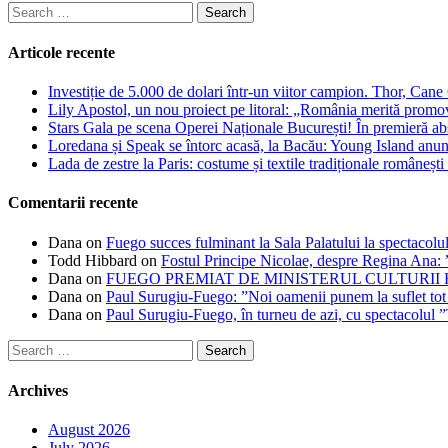
Search
for:
Articole recente
Investiție de 5.000 de dolari într-un viitor campion. Thor, Can
Lily Apostol, un nou proiect pe litoral: „România merită promo
Stars Gala pe scena Operei Naționale București! În premieră ab
Loredana și Speak se întorc acasă, la Bacău: Young Island anunță
Lada de zestre la Paris: costume și textile tradiționale românești 
Comentarii recente
Dana
on
Fuego succes fulminant la Sala Palatului la spectacolul
Todd Hibbard
on
Fostul Principe Nicolae, despre Regina Ana: ”
Dana
on
FUEGO PREMIAT DE MINISTERUL CULTURII
Dana
on
Paul Surugiu-Fuego: ”Noi oamenii punem la suflet tot
Dana
on
Paul Surugiu-Fuego, în turneu de azi, cu spectacolul 
Search
for:
Archives
August 2026
July 2026