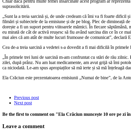
Chiar dacă pentru multe femei însărcinate acest program ar reprezenta un
suprasolicitării.
„Sunt la a treia sarcină și, de unde credeam că îmi va fi foarte dificil ș
filmări și subiectele de la emisiune și de pe blog. Plec de dimineață d
dorește a fi un suport pentru viitoarele mămici. În fiecare săptămână, m
eu mirată de cât de activă reușesc să fiu având sarcina din ce în ce mai
mai ales că am atât de multe lucuri frumoase de comunicat”, declară E
Cea de-a treia sarcină a vedetei s-a dovedit a fi mai dificilă în primele 
„În primele trei luni de sarcină m-am confruntat cu stări de rău zilnic
zilei, după prânz. Nu am luat medicamente, am avut grijă să îmi potole
ca niciodată. Le-am spus apropiaților să mă ierte și să mă înțeleagă da
Ela Crăciun este prezentatoarea emisiunii „Numai de bine”, de la Ante
Previous post
Next post
Be the first to comment
on "Ela Crăciun muncește 10 ore pe zi în
Leave a comment