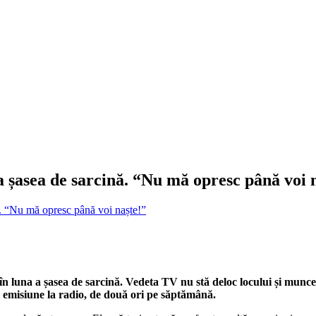
a șasea de sarcină. “Nu mă opresc până voi 
ă. “Nu mă opresc până voi naște!”
 în luna a șasea de sarcină. Vedeta TV nu stă deloc locului și munce
i emisiune la radio, de două ori pe săptămână.