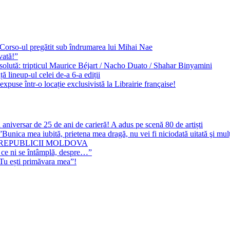
e Corso-ul pregătit sub îndrumarea lui Mihai Nae
vată!”
solută: tripticul Maurice Béjart / Nacho Duato / Shahar Binyamini
 lineup-ul celei de-a 6-a ediții
expuse într-o locație exclusivistă la Librairie française!
 aniversar de 25 de ani de carieră! A adus pe scenă 80 de artiști
Bunica mea iubită, prietena mea dragă, nu vei fi niciodată uitată şi mu
 REPUBLICII MOLDOVA
 ce ni se întâmplă, despre…”
”Tu ești primăvara mea”!