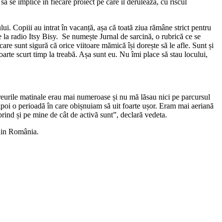
 se implice în fiecare proiect pe care îl derulează, cu riscul
lui. Copiii au intrat în vacanță, așa că toată ziua rămâne strict pentru
 la radio Itsy Bisy. Se numește Jurnal de sarcină, o rubrică ce se
are sunt sigură că orice viitoare mămică își dorește să le afle. Sunt și
arte scurt timp la treabă. Așa sunt eu. Nu îmi place să stau locului,
Greurile matinale erau mai numeroase și nu mă lăsau nici pe parcursul
poi o perioadă în care obișnuiam să uit foarte ușor. Eram mai aeriană
rind și pe mine de cât de activă sunt”, declară vedeta.
 din România.