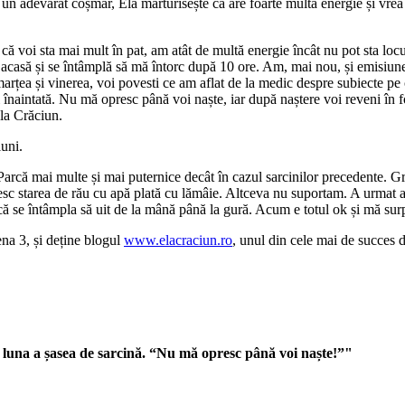
 adevărat coșmar, Ela mărturisește că are foarte multă energie și vrea să
i că voi sta mai mult în pat, am atât de multă energie încât nu pot sta locu
e acasă și se întâmplă să mă întorc după 10 ore. Am, mai nou, și emisiune
arțea și vinerea, voi povesti ce am aflat de la medic despre subiecte pe c
 înaintată. Nu mă opresc până voi naște, iar după naștere voi reveni în fo
la Crăciun.
luni.
. Parcă mai multe și mai puternice decât în cazul sarcinilor precedente. 
sc starea de rău cu apă plată cu lămâie. Altceva nu suportam. A urmat a
că se întâmpla să uit de la mână până la gură. Acum e totul ok și mă surp
na 3, și deține blogul
www.elacraciun.ro
, unul din cele mai de succes
 luna a șasea de sarcină. “Nu mă opresc până voi naște!”"