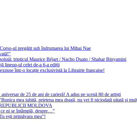
e Corso-ul pregătit sub îndrumarea lui Mihai Nae
vată!”
solută: tripticul Maurice Béjart / Nacho Duato / Shahar Binyamini
 lineup-ul celei de-a 6-a ediții
expuse într-o locație exclusivistă la Librairie française!
 aniversar de 25 de ani de carieră! A adus pe scenă 80 de artiști
Bunica mea iubită, prietena mea dragă, nu vei fi niciodată uitată şi mu
 REPUBLICII MOLDOVA
 ce ni se întâmplă, despre…”
”Tu ești primăvara mea”!