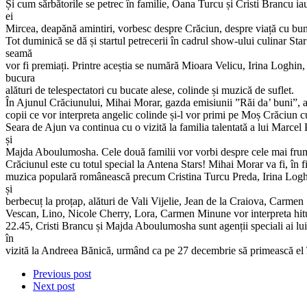
Și cum sărbătorile se petrec în familie, Oana Turcu și Cristi Brancu 
ei
Mircea, deapănă amintiri, vorbesc despre Crăciun, despre viață cu bune ș
Tot duminică se dă și startul petrecerii în cadrul show-ului culinar S
seamă
vor fi premiați. Printre aceștia se numără Mioara Velicu, Irina Loghin
bucura
alături de telespectatori cu bucate alese, colinde și muzică de suflet.
În Ajunul Crăciunului, Mihai Morar, gazda emisiunii ”Răi da’ buni”, ar
copii ce vor interpreta angelic colinde și-l vor primi pe Moș Crăciun cu
Seara de Ajun va continua cu o vizită la familia talentată a lui Marcel 
și
Majda Aboulumosha. Cele două familii vor vorbi despre cele mai frumoa
Crăciunul este cu totul special la Antena Stars! Mihai Morar va fi, în 
muzica populară românească precum Cristina Turcu Preda, Irina Loghin, 
și
berbecuț la proțap, alături de Vali Vijelie, Jean de la Craiova, Carm
Vescan, Lino, Nicole Cherry, Lora, Carmen Minune vor interpreta hitur
22.45, Cristi Brancu și Majda Aboulumosha sunt agenții speciali ai lui
în
vizită la Andreea Bănică, urmând ca pe 27 decembrie să primească el 
Previous post
Next post