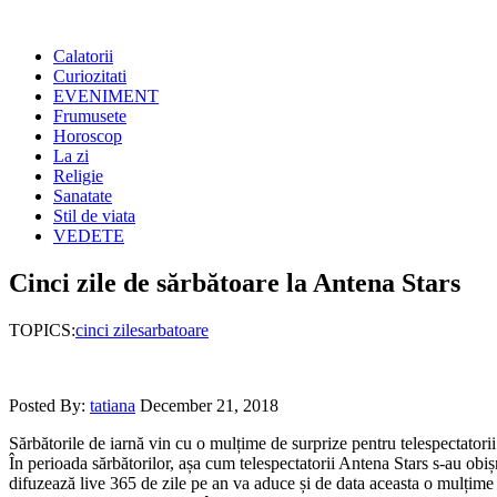
Calatorii
Curiozitati
EVENIMENT
Frumusete
Horoscop
La zi
Religie
Sanatate
Stil de viata
VEDETE
Cinci zile de sărbătoare la Antena Stars
TOPICS:
cinci zile
sarbatoare
Posted By:
tatiana
December 21, 2018
Sărbătorile de iarnă vin cu o mulțime de surprize pentru telespectatorii
În perioada sărbătorilor, așa cum telespectatorii Antena Stars s-au obi
difuzează live 365 de zile pe an va aduce și de data aceasta o mulțime 