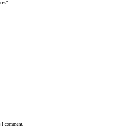
ars"
e I comment.