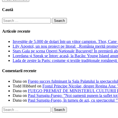
Caută
Search
for:
Articole recente
Investiție de 5.000 de dolari într-un viitor campion. Thor, Can
Lily Apostol, un nou proiect pe litoral: „România merită promo
Stars Gala pe scena Operei Naționale București! În premieră ab
Loredana și Speak se întorc acasă, la Bacău: Young Island anunță
Lada de zestre la Paris: costume și textile tradiționale românești 
Comentarii recente
Dana
on
Fuego succes fulminant la Sala Palatului la spectacolul
Todd Hibbard
on
Fostul Principe Nicolae, despre Regina Ana: ”
Dana
on
FUEGO PREMIAT DE MINISTERUL CULTURII
Dana
on
Paul Surugiu-Fuego: ”Noi oamenii punem la suflet tot
Dana
on
Paul Surugiu-Fuego, în turneu de azi, cu spectacolul 
Search
for: