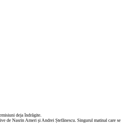
emisiuni deja îndrăgite.
t live de Nasrin Ameri și Andrei Ștefănescu. Singurul matinal care se