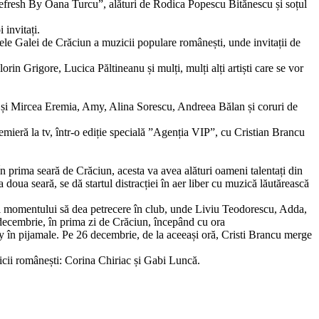
”Refresh By Oana Turcu”, alături de Rodica Popescu Bitănescu și soțul
 invitați.
ele Galei de Crăciun a muzicii populare românești, unde invitații de
n Grigore, Lucica Păltineanu și mulți, mulți alți artiști care se vor
na și Mircea Eremia, Amy, Alina Sorescu, Andreea Bălan și coruri de
remieră la tv, într-o ediție specială ”Agenția VIP”, cu Cristian Brancu
n prima seară de Crăciun, acesta va avea alături oameni talentați din
ua seară, se dă startul distracției în aer liber cu muzică lăutărească
ii momentului să dea petrecere în club, unde Liviu Teodorescu, Adda,
 decembrie, în prima zi de Crăciun, începând cu ora
ty în pijamale. Pe 26 decembrie, de la aceeași oră, Cristi Brancu merge
cii românești: Corina Chiriac și Gabi Luncă.