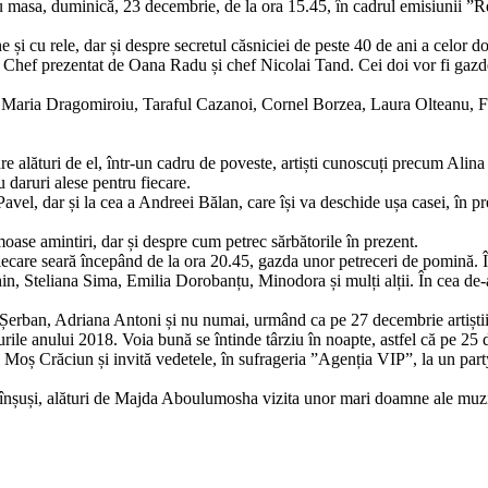
iau masa, duminică, 23 decembrie, de la ora 15.45, în cadrul emisiunii 
i cu rele, dar și despre secretul căsniciei de peste 40 de ani a celor doi
tar Chef prezentat de Oana Radu și chef Nicolai Tand. Cei doi vor fi gazd
, Maria Dragomiroiu, Taraful Cazanoi, Cornel Borzea, Laura Olteanu, Flori
e alături de el, într-un cadru de poveste, artiști cunoscuți precum Ali
 daruri alese pentru fiecare.
Pavel, dar și la cea a Andreei Bălan, care își va deschide ușa casei, în p
se amintiri, dar și despre cum petrec sărbătorile în prezent.
fiecare seară începând de la ora 20.45, gazda unor petreceri de pomină. Î
Steliana Sima, Emilia Dorobanțu, Minodora și mulți alții. În cea de-a do
en Șerban, Adriana Antoni și nu numai, urmând ca pe 27 decembrie artișt
ile anului 2018. Voia bună se întinde târziu în noapte, astfel că pe 25
 Moș Crăciun și invită vedetele, în sufrageria ”Agenția VIP”, la un par
înșuși, alături de Majda Aboulumosha vizita unor mari doamne ale muzi