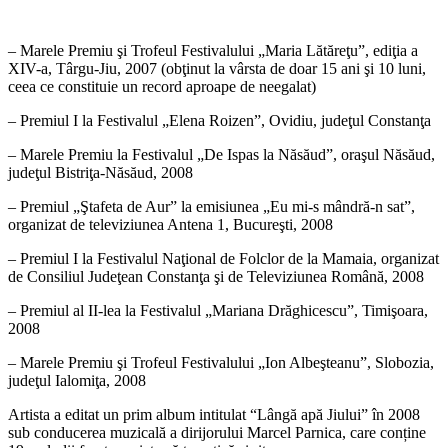
– Marele Premiu şi Trofeul Festivalului „Maria Lătăreţu”, ediţia a
XIV-a, Târgu-Jiu, 2007 (obţinut la vârsta de doar 15 ani şi 10 luni,
ceea ce constituie un record aproape de neegalat)
– Premiul I la Festivalul „Elena Roizen”, Ovidiu, judeţul Constanţa
– Marele Premiu la Festivalul „De Ispas la Năsăud”, oraşul Năsăud,
judeţul Bistriţa-Năsăud, 2008
– Premiul „Ştafeta de Aur” la emisiunea „Eu mi-s mândră-n sat”,
organizat de televiziunea Antena 1, Bucureşti, 2008
– Premiul I la Festivalul Naţional de Folclor de la Mamaia, organizat
de Consiliul Judeţean Constanţa şi de Televiziunea Română, 2008
– Premiul al II-lea la Festivalul „Mariana Drăghicescu”, Timişoara,
2008
– Marele Premiu şi Trofeul Festivalului „Ion Albeşteanu”, Slobozia,
judeţul Ialomiţa, 2008
Artista a editat un prim album intitulat “Lângă apă Jiului” în 2008
sub conducerea muzicală a dirijorului Marcel Parnica, care conține