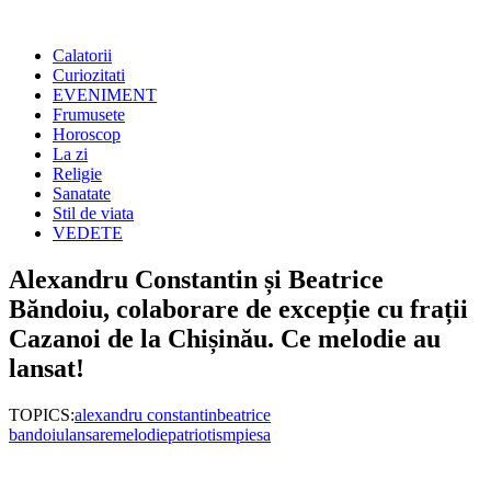
Calatorii
Curiozitati
EVENIMENT
Frumusete
Horoscop
La zi
Religie
Sanatate
Stil de viata
VEDETE
Alexandru Constantin și Beatrice
Băndoiu, colaborare de excepție cu frații
Cazanoi de la Chișinău. Ce melodie au
lansat!
TOPICS:
alexandru constantin
beatrice
bandoiu
lansare
melodie
patriotism
piesa