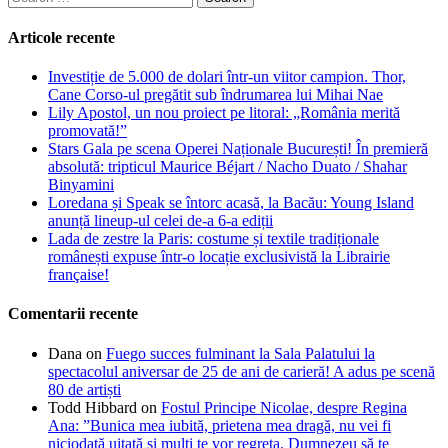
for:
Articole recente
Investiție de 5.000 de dolari într-un viitor campion. Thor,
Cane Corso-ul pregătit sub îndrumarea lui Mihai Nae
Lily Apostol, un nou proiect pe litoral: „România merită
promovată!”
Stars Gala pe scena Operei Naționale București! În premieră
absolută: tripticul Maurice Béjart / Nacho Duato / Shahar
Binyamini
Loredana și Speak se întorc acasă, la Bacău: Young Island
anunță lineup-ul celei de-a 6-a ediții
Lada de zestre la Paris: costume și textile tradiționale
românești expuse într-o locație exclusivistă la Librairie
française!
Comentarii recente
Dana
on
Fuego succes fulminant la Sala Palatului la
spectacolul aniversar de 25 de ani de carieră! A adus pe scenă
80 de artiști
Todd Hibbard
on
Fostul Principe Nicolae, despre Regina
Ana: ”Bunica mea iubită, prietena mea dragă, nu vei fi
niciodată uitată şi mulţi te vor regreta. Dumnezeu să te