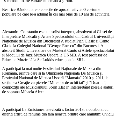
19 melodii foarte variate că tematică și ritm.
Beatrice Băndoiu are o colecție de aproximativ 200 costume
populare pe care le-a adunat în cei mai bine de 10 ani de activitate.
Alexandru Constantin este un solist interpret, absolvent al Clasei de
Interpretare Muzicală și Artele Spectacolului din Cadrul Universității
Naționale de Muzica din Bucuresti! A studiat Pian Clasic si Canto
Clasic la Colegiul National “George Enescu” din Bucuresti. A
absolvit Studii Universitare de Masterat Canto și Artele spectacolului
și Modulul de Jazz Muzica Ușoară la UNMB. A fost profesor de
Educatie Muzicală la Sc Lukids educaționale SRL.
A participat la mai multe Festivaluri Naționale de Muzica din
România, printre care și la Olimpiada Naționala De Muzica și
Festivalul National de Muzica Ușoară “Mamaia” 2010 și 2011, la
secțiunea Creație cu piesele “Mi-e dor de ochii tai” și “Doar tu”,
compoziții ale Muzicianului Sorin Zlat Jr. Interpretând piesele alături
de soprana Mihaela Alexa.
A participat La Emisiunea televizată x factor 2013, a colaborat cu
diferiți artiști de renume din țara noastră printre care amintim: Ovidiu