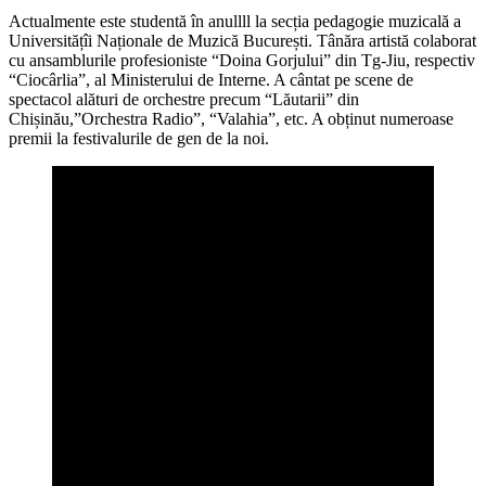
Actualmente este studentă în anullll la secția pedagogie muzicală a
Universitățîi Naționale de Muzică București. Tânăra artistă colaborat
cu ansamblurile profesioniste “Doina Gorjului” din Tg-Jiu, respectiv
“Ciocârlia”, al Ministerului de Interne. A cântat pe scene de
spectacol alături de orchestre precum “Lăutarii” din
Chișinău,”Orchestra Radio”, “Valahia”, etc. A obținut numeroase
premii la festivalurile de gen de la noi.