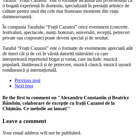
Taraful “Frații Cazanoi” este o formație alcătuită din profesioniști cu
o bogată experiență în domeniu, specializată în prestații artistice de
calitate pentru unul din cele mai frumoase momente din viața
dumneavoastră.
În compania Tarafului “Frații Cazanoi” orice eveniment (concerte,
festivaluri, spectacole, nunți, botezuri, aniversări, recepții, petreceri
private sau corporate) poate deveni special și de neuitat.
Taraful “Frații Cazanoi” este o formație de evenimente apreciată atât
de tineri cât și de cei în vârstă datorită măiestriei cu care
interpretează repertoriul bogat și variat, care include: muzică
populară, lăutărească și de petrecere, muzică clasică, muzică ușoară
românească și internațională.
Previous post
Next post
Be the first to comment
on "Alexandru Constantin și Beatrice
Băndoiu, colaborare de excepție cu frații Cazanoi de la
Chișinău. Ce melodie au lansat!"
Leave a comment
Your email address will not be published.