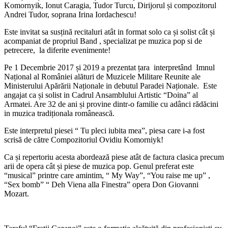
Komornyik, Ionut Caragia, Tudor Turcu, Dirijorul și compozitorul
Andrei Tudor, soprana Irina Iordachescu!
Este invitat sa susțină recitaluri atât in format solo ca și solist cât și
acompaniat de propriul Band , specializat pe muzica pop si de
petrecere, la diferite evenimente!
Pe 1 Decembrie 2017 și 2019 a prezentat țara interpretând Imnul
Național al României alături de Muzicele Militare Reunite ale
Ministerului Apărării Naționale in debutul Paradei Naționale. Este
angajat ca și solist in Cadrul Ansamblului Artistic “Doina” al
Armatei. Are 32 de ani și provine dintr-o familie cu adânci rădăcini
in muzica tradiționala românească.
Este interpretul piesei “ Tu pleci iubita mea”, piesa care i-a fost
scrisă de către Compozitoriul Ovidiu Komorniyk!
Ca și repertoriu acesta abordează piese atât de factura clasica precum
arii de opera cât și piese de muzica pop. Genul preferat este
“musical” printre care amintim, “ My Way”, “You raise me up” ,
“Sex bomb” “ Deh Viena alla Finestra” opera Don Giovanni
Mozart.