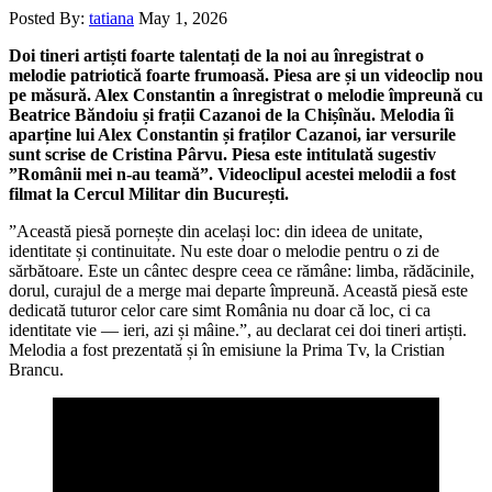
Posted By:
tatiana
May 1, 2026
Doi tineri artiști foarte talentați de la noi au înregistrat o
melodie patriotică foarte frumoasă. Piesa are și un videoclip nou
pe măsură. Alex Constantin a înregistrat o melodie împreună cu
Beatrice Băndoiu și frații Cazanoi de la Chișînău. Melodia îi
aparține lui Alex Constantin și fraților Cazanoi, iar versurile
sunt scrise de Cristina Pârvu. Piesa este intitulată sugestiv
”Românii mei n-au teamă”. Videoclipul acestei melodii a fost
filmat la Cercul Militar din București.
”Această piesă pornește din același loc: din ideea de unitate,
identitate și continuitate. Nu este doar o melodie pentru o zi de
sărbătoare. Este un cântec despre ceea ce rămâne: limba, rădăcinile,
dorul, curajul de a merge mai departe împreună. Această piesă este
dedicată tuturor celor care simt România nu doar că loc, ci ca
identitate vie — ieri, azi și mâine.”, au declarat cei doi tineri artiști.
Melodia a fost prezentată și în emisiune la Prima Tv, la Cristian
Brancu.