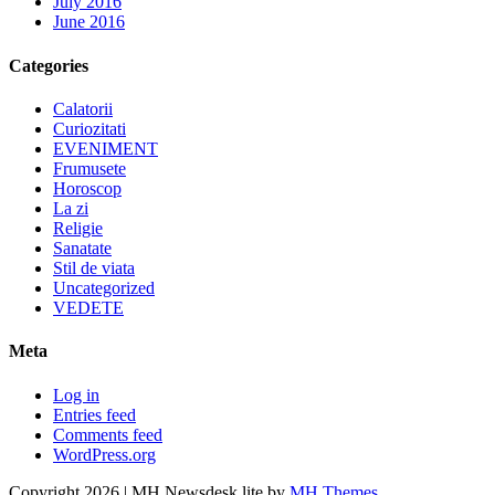
July 2016
June 2016
Categories
Calatorii
Curiozitati
EVENIMENT
Frumusete
Horoscop
La zi
Religie
Sanatate
Stil de viata
Uncategorized
VEDETE
Meta
Log in
Entries feed
Comments feed
WordPress.org
Copyright 2026 | MH Newsdesk lite by
MH Themes