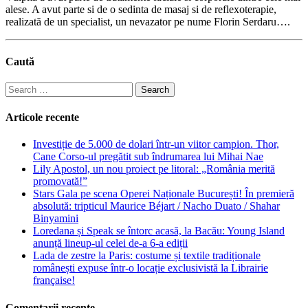
alese. A avut parte si de o sedinta de masaj si de reflexoterapie,
realizată de un specialist, un nevazator pe nume Florin Serdaru….
Caută
Search
for:
Articole recente
Investiție de 5.000 de dolari într-un viitor campion. Thor,
Cane Corso-ul pregătit sub îndrumarea lui Mihai Nae
Lily Apostol, un nou proiect pe litoral: „România merită
promovată!”
Stars Gala pe scena Operei Naționale București! În premieră
absolută: tripticul Maurice Béjart / Nacho Duato / Shahar
Binyamini
Loredana și Speak se întorc acasă, la Bacău: Young Island
anunță lineup-ul celei de-a 6-a ediții
Lada de zestre la Paris: costume și textile tradiționale
românești expuse într-o locație exclusivistă la Librairie
française!
Comentarii recente