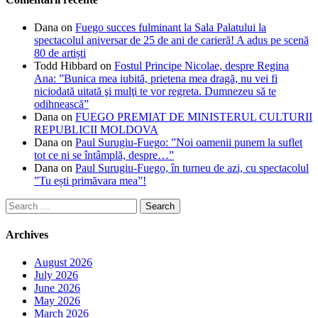
Dana
on
Fuego succes fulminant la Sala Palatului la
spectacolul aniversar de 25 de ani de carieră! A adus pe scenă
80 de artiști
Todd Hibbard
on
Fostul Principe Nicolae, despre Regina
Ana: ”Bunica mea iubită, prietena mea dragă, nu vei fi
niciodată uitată şi mulţi te vor regreta. Dumnezeu să te
odihnească”
Dana
on
FUEGO PREMIAT DE MINISTERUL CULTURII
REPUBLICII MOLDOVA
Dana
on
Paul Surugiu-Fuego: ”Noi oamenii punem la suflet
tot ce ni se întâmplă, despre…”
Dana
on
Paul Surugiu-Fuego, în turneu de azi, cu spectacolul
”Tu ești primăvara mea”!
Search
for:
Archives
August 2026
July 2026
June 2026
May 2026
March 2026