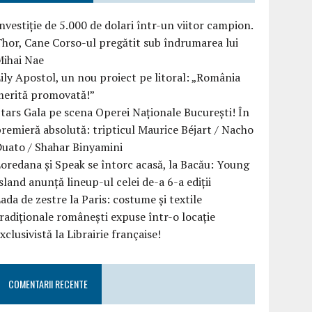
nvestiție de 5.000 de dolari într-un viitor campion.
hor, Cane Corso-ul pregătit sub îndrumarea lui
Mihai Nae
ily Apostol, un nou proiect pe litoral: „România
merită promovată!”
tars Gala pe scena Operei Naționale București! În
remieră absolută: tripticul Maurice Béjart / Nacho
uato / Shahar Binyamini
oredana și Speak se întorc acasă, la Bacău: Young
sland anunță lineup-ul celei de-a 6-a ediții
ada de zestre la Paris: costume și textile
radiționale românești expuse într-o locație
xclusivistă la Librairie française!
COMENTARII RECENTE