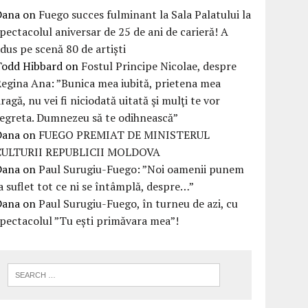
Dana
on
Fuego succes fulminant la Sala Palatului la
pectacolul aniversar de 25 de ani de carieră! A
dus pe scenă 80 de artiști
Todd Hibbard
on
Fostul Principe Nicolae, despre
egina Ana: ”Bunica mea iubită, prietena mea
ragă, nu vei fi niciodată uitată şi mulţi te vor
egreta. Dumnezeu să te odihnească”
Dana
on
FUEGO PREMIAT DE MINISTERUL
CULTURII REPUBLICII MOLDOVA
Dana
on
Paul Surugiu-Fuego: ”Noi oamenii punem
a suflet tot ce ni se întâmplă, despre…”
Dana
on
Paul Surugiu-Fuego, în turneu de azi, cu
pectacolul ”Tu ești primăvara mea”!