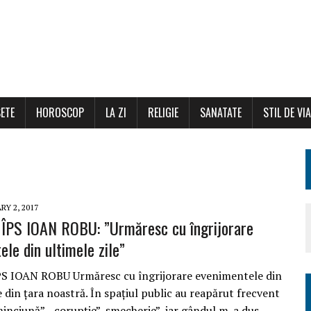
ETE
HOROSCOP
LA ZI
RELIGIE
SANATATE
STIL DE VI
RY 2, 2017
ÎPS IOAN ROBU: ”Urmăresc cu îngrijorare
le din ultimele zile”
S IOAN ROBU Urmăresc cu îngrijorare evenimentele din
e din țara noastră. În spațiul public au reapărut frecvent
minciună”, „corupție”, șmecherie”, iar gândul m-a dus