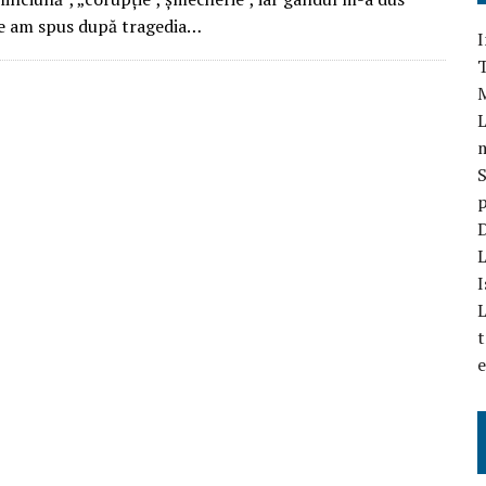
ce am spus după tragedia…
I
T
L
S
p
D
L
I
L
t
e