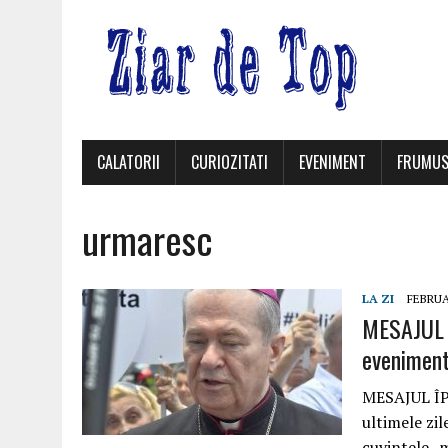
CALATORII
CURIOZITATI
EVENIMENT
FRUMUS
urmaresc
LA ZI
FEBRUA
MESAJUL 
evenimente
MESAJUL ÎP
ultimele zil
cuvintele „