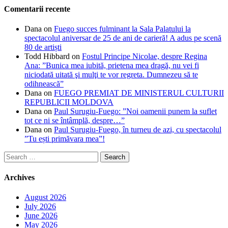
Comentarii recente
Dana
on
Fuego succes fulminant la Sala Palatului la
spectacolul aniversar de 25 de ani de carieră! A adus pe scenă
80 de artiști
Todd Hibbard
on
Fostul Principe Nicolae, despre Regina
Ana: ”Bunica mea iubită, prietena mea dragă, nu vei fi
niciodată uitată şi mulţi te vor regreta. Dumnezeu să te
odihnească”
Dana
on
FUEGO PREMIAT DE MINISTERUL CULTURII
REPUBLICII MOLDOVA
Dana
on
Paul Surugiu-Fuego: ”Noi oamenii punem la suflet
tot ce ni se întâmplă, despre…”
Dana
on
Paul Surugiu-Fuego, în turneu de azi, cu spectacolul
”Tu ești primăvara mea”!
Search
for:
Archives
August 2026
July 2026
June 2026
May 2026