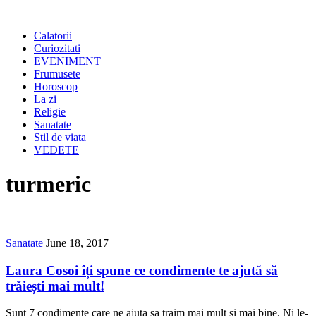
Calatorii
Curiozitati
EVENIMENT
Frumusete
Horoscop
La zi
Religie
Sanatate
Stil de viata
VEDETE
turmeric
Sanatate
June 18, 2017
Laura Cosoi îți spune ce condimente te ajută să
trăiești mai mult!
Sunt 7 condimente care ne ajuta sa traim mai mult si mai bine. Ni le-