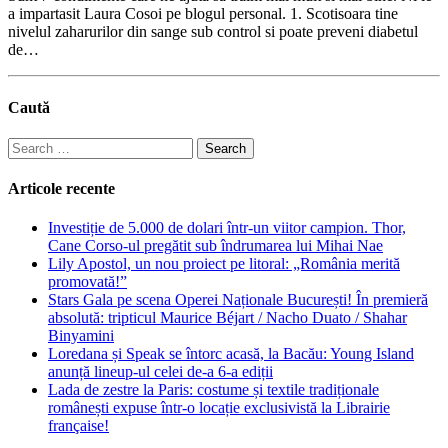
a impartasit Laura Cosoi pe blogul personal. 1. Scotisoara tine
nivelul zaharurilor din sange sub control si poate preveni diabetul
de…
Caută
Search
for:
Articole recente
Investiție de 5.000 de dolari într-un viitor campion. Thor,
Cane Corso-ul pregătit sub îndrumarea lui Mihai Nae
Lily Apostol, un nou proiect pe litoral: „România merită
promovată!”
Stars Gala pe scena Operei Naționale București! În premieră
absolută: tripticul Maurice Béjart / Nacho Duato / Shahar
Binyamini
Loredana și Speak se întorc acasă, la Bacău: Young Island
anunță lineup-ul celei de-a 6-a ediții
Lada de zestre la Paris: costume și textile tradiționale
românești expuse într-o locație exclusivistă la Librairie
française!