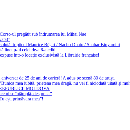
e Corso-ul pregătit sub îndrumarea lui Mihai Nae
vată!”
solută: tripticul Maurice Béjart / Nacho Duato / Shahar Binyamini
 lineup-ul celei de-a 6-a ediții
expuse într-o locație exclusivistă la Librairie française!
 aniversar de 25 de ani de carieră! A adus pe scenă 80 de artiști
Bunica mea iubită, prietena mea dragă, nu vei fi niciodată uitată şi mu
 REPUBLICII MOLDOVA
 ce ni se întâmplă, despre…”
”Tu ești primăvara mea”!