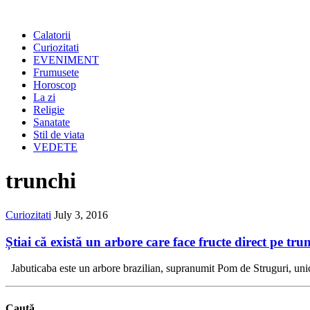
Calatorii
Curiozitati
EVENIMENT
Frumusete
Horoscop
La zi
Religie
Sanatate
Stil de viata
VEDETE
trunchi
Curiozitati
July 3, 2016
Știai că există un arbore care face fructe direct pe tr
Jabuticaba este un arbore brazilian, supranumit Pom de Struguri, unic 
Caută