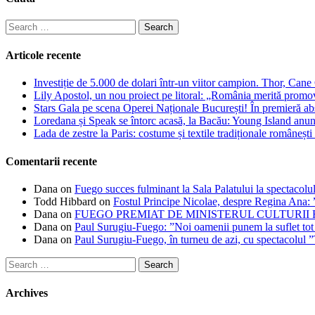
Search
for:
Articole recente
Investiție de 5.000 de dolari într-un viitor campion. Thor, Can
Lily Apostol, un nou proiect pe litoral: „România merită promo
Stars Gala pe scena Operei Naționale București! În premieră ab
Loredana și Speak se întorc acasă, la Bacău: Young Island anunță
Lada de zestre la Paris: costume și textile tradiționale românești 
Comentarii recente
Dana
on
Fuego succes fulminant la Sala Palatului la spectacolul
Todd Hibbard
on
Fostul Principe Nicolae, despre Regina Ana: ”
Dana
on
FUEGO PREMIAT DE MINISTERUL CULTURII
Dana
on
Paul Surugiu-Fuego: ”Noi oamenii punem la suflet tot
Dana
on
Paul Surugiu-Fuego, în turneu de azi, cu spectacolul 
Search
for:
Archives