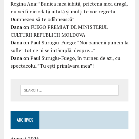
Regina Ana: ”Bunica mea iubită, prietena mea dragă,
nu vei fi niciodată uitată şi mulţi te vor regreta.
Dumnezeu să te odihnească”
Dana
on
FUEGO PREMIAT DE MINISTERUL
CULTURII REPUBLICII MOLDOVA
Dana
on
Paul Surugiu-Fuego: ”Noi oamenii punem la
suflet tot ce ni se întâmplă, despre…”
Dana
on
Paul Surugiu-Fuego, în turneu de azi, cu
spectacolul ”Tu ești primăvara mea”!
ARCHIVES
August 2026