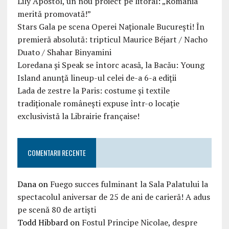
Lily Apostol, un nou proiect pe litoral: „România
merită promovată!”
Stars Gala pe scena Operei Naționale București! În
premieră absolută: tripticul Maurice Béjart / Nacho
Duato / Shahar Binyamini
Loredana și Speak se întorc acasă, la Bacău: Young
Island anunță lineup-ul celei de-a 6-a ediții
Lada de zestre la Paris: costume și textile
tradiționale românești expuse într-o locație
exclusivistă la Librairie française!
COMENTARII RECENTE
Dana
on
Fuego succes fulminant la Sala Palatului la
spectacolul aniversar de 25 de ani de carieră! A adus
pe scenă 80 de artiști
Todd Hibbard
on
Fostul Principe Nicolae, despre