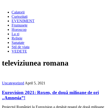
Calatorii
Curiozitati
EVENIMENT
Frumusete
Horoscop
La zi
Religie
Sanatate
Stil de viata
VEDETE
televiziunea romana
Uncategorized
April 5, 2021
Eurovision 2021: Roxen, de două milioane de ori
„Amnesia”!
Proiectul României la Eurovision a depăşit pragul de două milioane