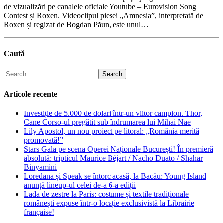
de vizualizări pe canalele oficiale Youtube – Eurovision Song
Contest și Roxen. Videoclipul piesei „Amnesia”, interpretată de
Roxen și regizat de Bogdan Păun, este unul…
Caută
Search
for:
Articole recente
Investiție de 5.000 de dolari într-un viitor campion. Thor,
Cane Corso-ul pregătit sub îndrumarea lui Mihai Nae
Lily Apostol, un nou proiect pe litoral: „România merită
promovată!”
Stars Gala pe scena Operei Naționale București! În premieră
absolută: tripticul Maurice Béjart / Nacho Duato / Shahar
Binyamini
Loredana și Speak se întorc acasă, la Bacău: Young Island
anunță lineup-ul celei de-a 6-a ediții
Lada de zestre la Paris: costume și textile tradiționale
românești expuse într-o locație exclusivistă la Librairie
française!