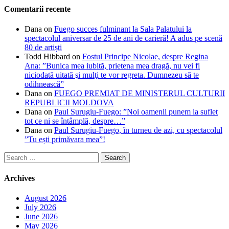
Comentarii recente
Dana
on
Fuego succes fulminant la Sala Palatului la
spectacolul aniversar de 25 de ani de carieră! A adus pe scenă
80 de artiști
Todd Hibbard
on
Fostul Principe Nicolae, despre Regina
Ana: ”Bunica mea iubită, prietena mea dragă, nu vei fi
niciodată uitată şi mulţi te vor regreta. Dumnezeu să te
odihnească”
Dana
on
FUEGO PREMIAT DE MINISTERUL CULTURII
REPUBLICII MOLDOVA
Dana
on
Paul Surugiu-Fuego: ”Noi oamenii punem la suflet
tot ce ni se întâmplă, despre…”
Dana
on
Paul Surugiu-Fuego, în turneu de azi, cu spectacolul
”Tu ești primăvara mea”!
Search
for:
Archives
August 2026
July 2026
June 2026
May 2026