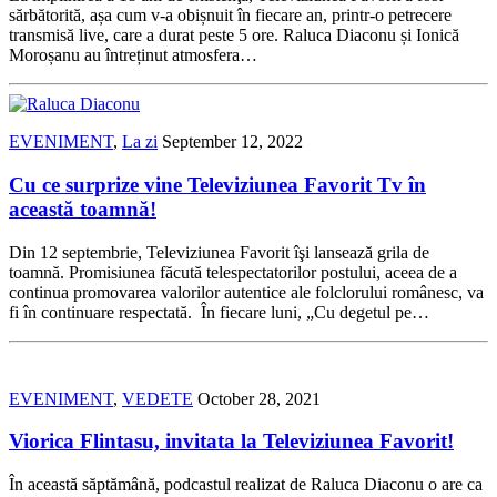
sărbătorită, așa cum v-a obișnuit în fiecare an, printr-o petrecere
transmisă live, care a durat peste 5 ore. Raluca Diaconu și Ionică
Moroșanu au întreținut atmosfera…
EVENIMENT
,
La zi
September 12, 2022
Cu ce surprize vine Televiziunea Favorit Tv în
această toamnă!
Din 12 septembrie, Televiziunea Favorit îşi lansează grila de
toamnă. Promisiunea făcută telespectatorilor postului, aceea de a
continua promovarea valorilor autentice ale folclorului românesc, va
fi în continuare respectată. În fiecare luni, „Cu degetul pe…
EVENIMENT
,
VEDETE
October 28, 2021
Viorica Flintasu, invitata la Televiziunea Favorit!
În această săptămână, podcastul realizat de Raluca Diaconu o are ca