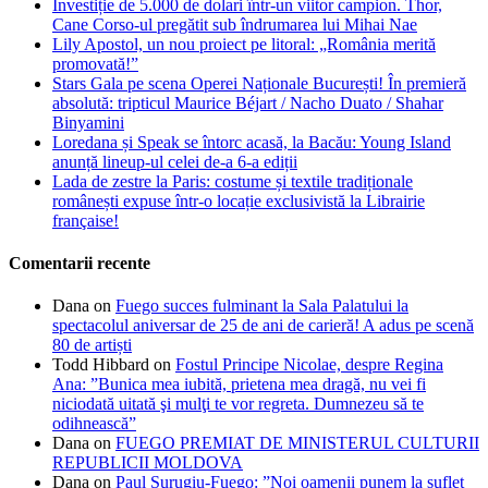
Investiție de 5.000 de dolari într-un viitor campion. Thor,
Cane Corso-ul pregătit sub îndrumarea lui Mihai Nae
Lily Apostol, un nou proiect pe litoral: „România merită
promovată!”
Stars Gala pe scena Operei Naționale București! În premieră
absolută: tripticul Maurice Béjart / Nacho Duato / Shahar
Binyamini
Loredana și Speak se întorc acasă, la Bacău: Young Island
anunță lineup-ul celei de-a 6-a ediții
Lada de zestre la Paris: costume și textile tradiționale
românești expuse într-o locație exclusivistă la Librairie
française!
Comentarii recente
Dana
on
Fuego succes fulminant la Sala Palatului la
spectacolul aniversar de 25 de ani de carieră! A adus pe scenă
80 de artiști
Todd Hibbard
on
Fostul Principe Nicolae, despre Regina
Ana: ”Bunica mea iubită, prietena mea dragă, nu vei fi
niciodată uitată şi mulţi te vor regreta. Dumnezeu să te
odihnească”
Dana
on
FUEGO PREMIAT DE MINISTERUL CULTURII
REPUBLICII MOLDOVA
Dana
on
Paul Surugiu-Fuego: ”Noi oamenii punem la suflet