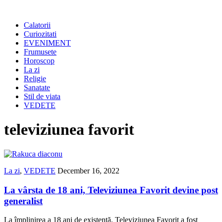
Calatorii
Curiozitati
EVENIMENT
Frumusete
Horoscop
La zi
Religie
Sanatate
Stil de viata
VEDETE
televiziunea favorit
La zi
,
VEDETE
December 16, 2022
La vârsta de 18 ani, Televiziunea Favorit devine post
generalist
La împlinirea a 18 ani de existenţă, Televiziunea Favorit a fost