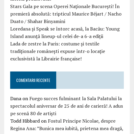
Stars Gala pe scena Operei Naționale București! În
premieră absolută: tripticul Maurice Béjart / Nacho
Duato / Shahar Binyamini
Loredana și Speak se întorc acasă, la Bacău: Young
Island anunță lineup-ul celei de-a 6-a ediții
Lada de zestre la Paris: costume și textile
tradiționale românești expuse într-o locație
exclusivistă la Librairie française!
COMENTARII RECENTE
Dana
on
Fuego succes fulminant la Sala Palatului la
spectacolul aniversar de 25 de ani de carieră! A adus
pe scenă 80 de artiști
Todd Hibbard
on
Fostul Principe Nicolae, despre
Regina Ana: ”Bunica mea iubită, prietena mea dragă,