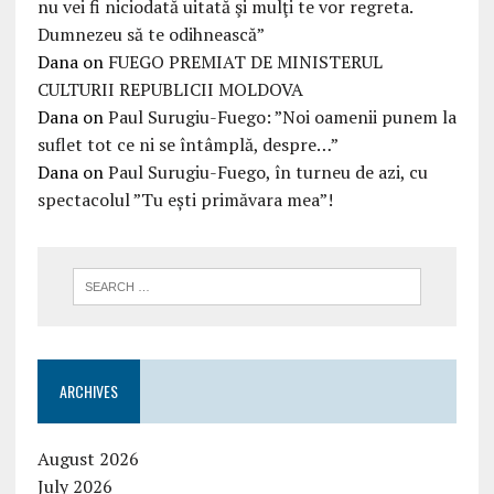
nu vei fi niciodată uitată şi mulţi te vor regreta.
Dumnezeu să te odihnească”
Dana
on
FUEGO PREMIAT DE MINISTERUL
CULTURII REPUBLICII MOLDOVA
Dana
on
Paul Surugiu-Fuego: ”Noi oamenii punem la
suflet tot ce ni se întâmplă, despre…”
Dana
on
Paul Surugiu-Fuego, în turneu de azi, cu
spectacolul ”Tu ești primăvara mea”!
ARCHIVES
August 2026
July 2026