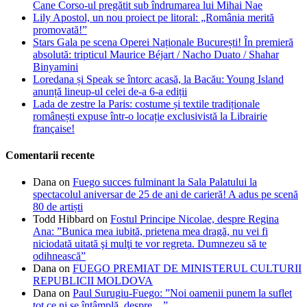
Cane Corso-ul pregătit sub îndrumarea lui Mihai Nae
Lily Apostol, un nou proiect pe litoral: „România merită
promovată!”
Stars Gala pe scena Operei Naționale București! În premieră
absolută: tripticul Maurice Béjart / Nacho Duato / Shahar
Binyamini
Loredana și Speak se întorc acasă, la Bacău: Young Island
anunță lineup-ul celei de-a 6-a ediții
Lada de zestre la Paris: costume și textile tradiționale
românești expuse într-o locație exclusivistă la Librairie
française!
Comentarii recente
Dana
on
Fuego succes fulminant la Sala Palatului la
spectacolul aniversar de 25 de ani de carieră! A adus pe scenă
80 de artiști
Todd Hibbard
on
Fostul Principe Nicolae, despre Regina
Ana: ”Bunica mea iubită, prietena mea dragă, nu vei fi
niciodată uitată şi mulţi te vor regreta. Dumnezeu să te
odihnească”
Dana
on
FUEGO PREMIAT DE MINISTERUL CULTURII
REPUBLICII MOLDOVA
Dana
on
Paul Surugiu-Fuego: ”Noi oamenii punem la suflet
tot ce ni se întâmplă, despre…”