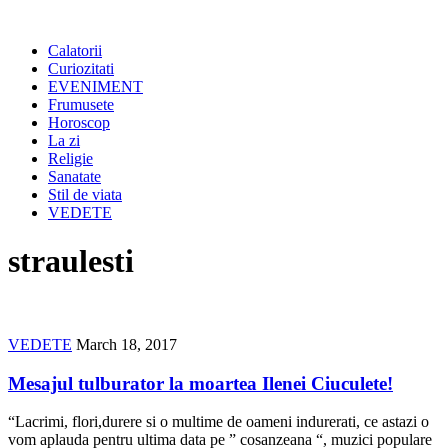
Calatorii
Curiozitati
EVENIMENT
Frumusete
Horoscop
La zi
Religie
Sanatate
Stil de viata
VEDETE
straulesti
VEDETE
March 18, 2017
Mesajul tulburator la moartea Ilenei Ciuculete!
“Lacrimi, flori,durere si o multime de oameni indurerati, ce astazi o
vom aplauda pentru ultima data pe ” cosanzeana “, muzici populare