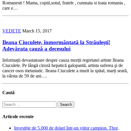
Romanesti ! Mama, copiii,sotul, fratele , cumnata si toata romania ,
care e…
VEDETE
March 15, 2017
Ileana Ciuculete, înmormântată la Străulești!
Adevărata cauză a decesului
Informații devastatoare despre cauza morții regretatei artiste Ileana
Ciuculete. Pe lângă ciroză hepatică galopantă, artista suferea şi de
cancer osos metastatic. Ileana Ciuculete a murit la spital, marți seară,
la vârsta de 59 de ani….
Caută
Search
for:
Articole recente
Investiție de 5.000 de dolari într-un viitor campion. Thor,