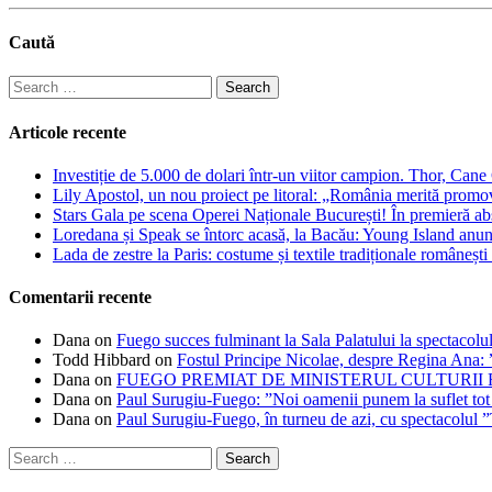
Caută
Search
for:
Articole recente
Investiție de 5.000 de dolari într-un viitor campion. Thor, Can
Lily Apostol, un nou proiect pe litoral: „România merită promo
Stars Gala pe scena Operei Naționale București! În premieră ab
Loredana și Speak se întorc acasă, la Bacău: Young Island anunță
Lada de zestre la Paris: costume și textile tradiționale românești 
Comentarii recente
Dana
on
Fuego succes fulminant la Sala Palatului la spectacolul
Todd Hibbard
on
Fostul Principe Nicolae, despre Regina Ana: ”
Dana
on
FUEGO PREMIAT DE MINISTERUL CULTURII
Dana
on
Paul Surugiu-Fuego: ”Noi oamenii punem la suflet tot
Dana
on
Paul Surugiu-Fuego, în turneu de azi, cu spectacolul 
Search
for: