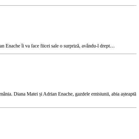
n Enache îi va face fiicei sale o surpriză, avându-l drept…
omânia. Diana Matei și Adrian Enache, gazdele emisiunii, abia așteaptă