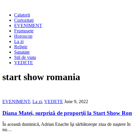
Calatorii
Curiozitati
EVENIMENT
Frumusete
Horoscop
La zi
Religie
Sanatate
Stil de viata
VEDETE
start show romania
EVENIMENT
,
La zi
,
VEDETE
June 9, 2022
Diana Matei, surpriză de proporţii la Start Show Ro
În această duminică, Adrian Enache îşi sărbătoreşte ziua de naştere în 
nu…