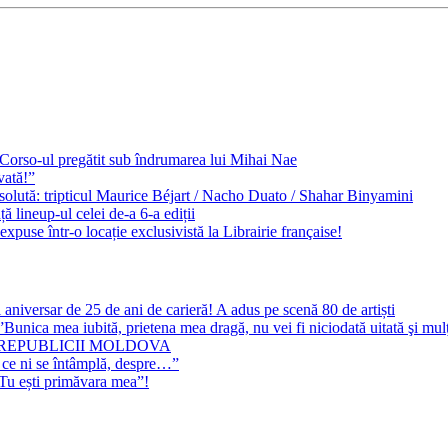
e Corso-ul pregătit sub îndrumarea lui Mihai Nae
vată!”
solută: tripticul Maurice Béjart / Nacho Duato / Shahar Binyamini
 lineup-ul celei de-a 6-a ediții
expuse într-o locație exclusivistă la Librairie française!
 aniversar de 25 de ani de carieră! A adus pe scenă 80 de artiști
Bunica mea iubită, prietena mea dragă, nu vei fi niciodată uitată şi mu
 REPUBLICII MOLDOVA
 ce ni se întâmplă, despre…”
”Tu ești primăvara mea”!