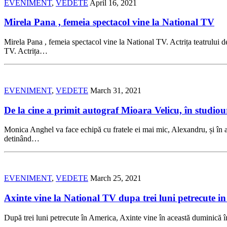
EVENIMENT
,
VEDETE
April 16, 2021
Mirela Pana , femeia spectacol vine la National TV
Mirela Pana , femeia spectacol vine la National TV. Actrița teatrului de
TV. Actrița…
EVENIMENT
,
VEDETE
March 31, 2021
De la cine a primit autograf Mioara Velicu, în studiou
Monica Anghel va face echipă cu fratele ei mai mic, Alexandru, și în 
detinând…
EVENIMENT
,
VEDETE
March 25, 2021
Axinte vine la National TV dupa trei luni petrecute i
După trei luni petrecute în America, Axinte vine în această duminică î