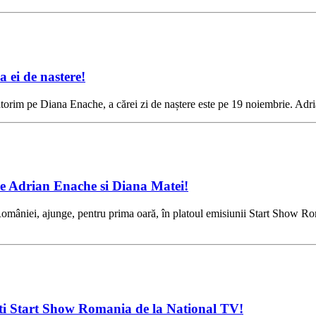
 ei de nastere!
orim pe Diana Enache, a cărei zi de naștere este pe 19 noiembrie. Adria
e Adrian Enache si Diana Matei!
e României, ajunge, pentru prima oară, în platoul emisiunii Start Show R
ati Start Show Romania de la National TV!