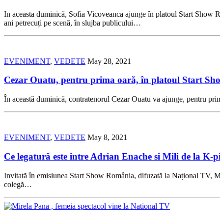
In aceasta duminică, Sofia Vicoveanca ajunge în platoul Start Show Ro
ani petrecuți pe scenă, în slujba publicului…
EVENIMENT
,
VEDETE
May 28, 2021
Cezar Ouatu, pentru prima oară, în platoul Start S
În această duminică, contratenorul Cezar Ouatu va ajunge, pentru prim
EVENIMENT
,
VEDETE
May 8, 2021
Ce legatură este intre Adrian Enache si Mili de la K-p
Invitată în emisiunea Start Show România, difuzată la Național TV, Mik
colegă…