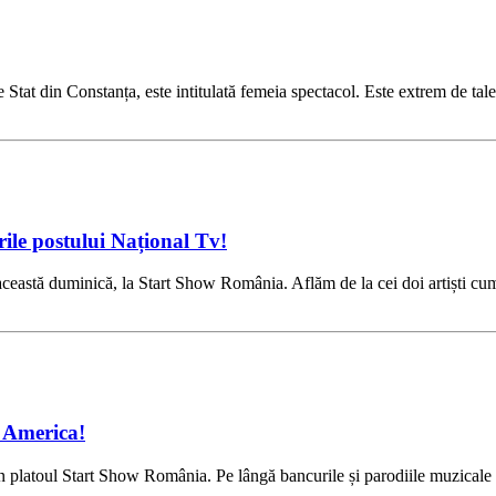
 Stat din Constanța, este intitulată femeia spectacol. Este extrem de tal
rile postului Național Tv!
această duminică, la Start Show România. Aflăm de la cei doi artiști cum
n America!
n platoul Start Show România. Pe lângă bancurile și parodiile muzicale 