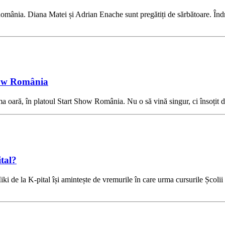
mânia. Diana Matei și Adrian Enache sunt pregătiți de sărbătoare. Îndră
how România
a oară, în platoul Start Show România. Nu o să vină singur, ci însoțit
ital?
i de la K-pital își amintește de vremurile în care urma cursurile Școlii