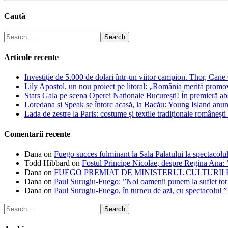
Caută
Search
for:
Articole recente
Investiție de 5.000 de dolari într-un viitor campion. Thor, Can
Lily Apostol, un nou proiect pe litoral: „România merită promo
Stars Gala pe scena Operei Naționale București! În premieră ab
Loredana și Speak se întorc acasă, la Bacău: Young Island anunță
Lada de zestre la Paris: costume și textile tradiționale românești 
Comentarii recente
Dana
on
Fuego succes fulminant la Sala Palatului la spectacolul
Todd Hibbard
on
Fostul Principe Nicolae, despre Regina Ana: ”
Dana
on
FUEGO PREMIAT DE MINISTERUL CULTURII
Dana
on
Paul Surugiu-Fuego: ”Noi oamenii punem la suflet tot
Dana
on
Paul Surugiu-Fuego, în turneu de azi, cu spectacolul 
Search
for: