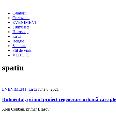
Calatorii
Curiozitati
EVENIMENT
Frumusete
Horoscop
La zi
Religie
Sanatate
Stil de viata
VEDETE
spatiu
EVENIMENT
,
La zi
June 8, 2021
Rulmentul, primul proiect regenerare urbană care plea
Alen Coliban, primar Brasov