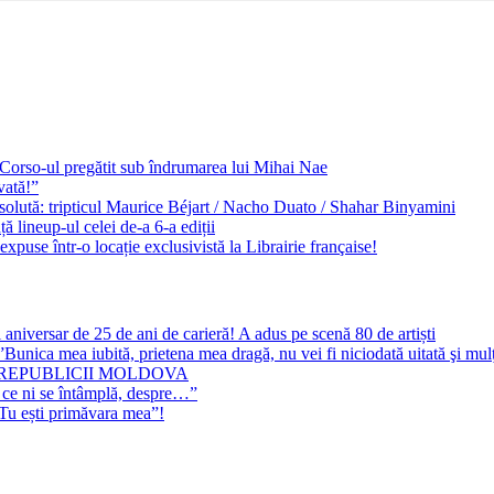
e Corso-ul pregătit sub îndrumarea lui Mihai Nae
vată!”
solută: tripticul Maurice Béjart / Nacho Duato / Shahar Binyamini
 lineup-ul celei de-a 6-a ediții
expuse într-o locație exclusivistă la Librairie française!
 aniversar de 25 de ani de carieră! A adus pe scenă 80 de artiști
Bunica mea iubită, prietena mea dragă, nu vei fi niciodată uitată şi mu
 REPUBLICII MOLDOVA
 ce ni se întâmplă, despre…”
”Tu ești primăvara mea”!