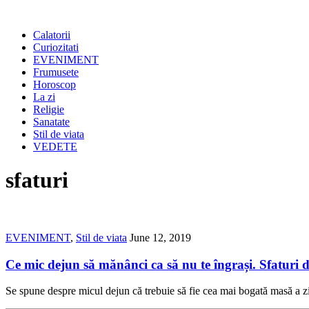
Calatorii
Curiozitati
EVENIMENT
Frumusete
Horoscop
La zi
Religie
Sanatate
Stil de viata
VEDETE
sfaturi
EVENIMENT
,
Stil de viata
June 12, 2019
Ce mic dejun să mănânci ca să nu te îngrași. Sfaturi 
Se spune despre micul dejun că trebuie să fie cea mai bogată masă a zil