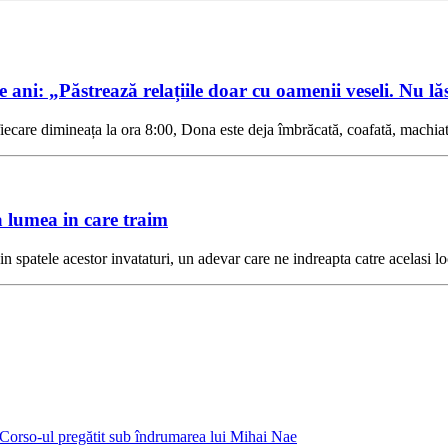
 ani: „Păstrează relațiile doar cu oamenii veseli. Nu lă
 fiecare dimineața la ora 8:00, Dona este deja îmbrăcată, coafată, mach
a lumea in care traim
 in spatele acestor invataturi, un adevar care ne indreapta catre acelasi
e Corso-ul pregătit sub îndrumarea lui Mihai Nae