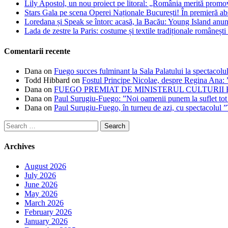
Lily Apostol, un nou proiect pe litoral: „România merită promo
Stars Gala pe scena Operei Naționale București! În premieră ab
Loredana și Speak se întorc acasă, la Bacău: Young Island anunță
Lada de zestre la Paris: costume și textile tradiționale românești 
Comentarii recente
Dana
on
Fuego succes fulminant la Sala Palatului la spectacolul
Todd Hibbard
on
Fostul Principe Nicolae, despre Regina Ana: ”
Dana
on
FUEGO PREMIAT DE MINISTERUL CULTURII
Dana
on
Paul Surugiu-Fuego: ”Noi oamenii punem la suflet tot
Dana
on
Paul Surugiu-Fuego, în turneu de azi, cu spectacolul 
Search
for:
Archives
August 2026
July 2026
June 2026
May 2026
March 2026
February 2026
January 2026