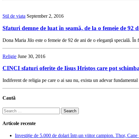
Stil de viata
September 2, 2016
Sfaturi demne de luat în seamă, de la o femeie de 92 de
Dona Maria Jilo este o femeie de 92 de ani de o eleganță specială. În
Religie
June 30, 2016
CINCI sfaturi oferite de Iisus Hristos care pot schimb
Indiferent de religia pe care o ai sau nu, exista un adevar fundamental
Caută
Search
for:
Articole recente
Investiție de 5.000 de dolari într-un viitor campion. Thor, Can