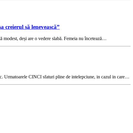
sa creierul să lenevească”
iată modest, deși are o vedere slabă. Femeia nu încetează…
 loc. Urmatoarele CINCI sfaturi pline de intelepciune, in cazul in care…