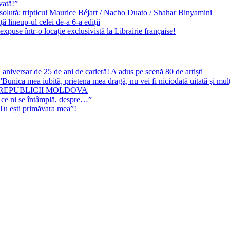
vată!”
solută: tripticul Maurice Béjart / Nacho Duato / Shahar Binyamini
 lineup-ul celei de-a 6-a ediții
expuse într-o locație exclusivistă la Librairie française!
 aniversar de 25 de ani de carieră! A adus pe scenă 80 de artiști
Bunica mea iubită, prietena mea dragă, nu vei fi niciodată uitată şi mu
 REPUBLICII MOLDOVA
 ce ni se întâmplă, despre…”
”Tu ești primăvara mea”!