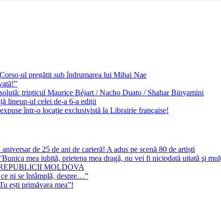
e Corso-ul pregătit sub îndrumarea lui Mihai Nae
vată!”
solută: tripticul Maurice Béjart / Nacho Duato / Shahar Binyamini
 lineup-ul celei de-a 6-a ediții
expuse într-o locație exclusivistă la Librairie française!
 aniversar de 25 de ani de carieră! A adus pe scenă 80 de artiști
Bunica mea iubită, prietena mea dragă, nu vei fi niciodată uitată şi mu
 REPUBLICII MOLDOVA
 ce ni se întâmplă, despre…”
”Tu ești primăvara mea”!