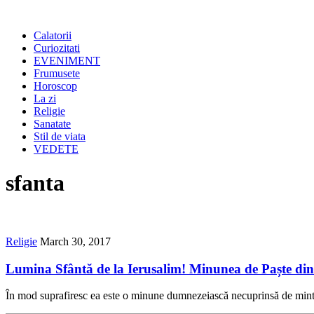
Calatorii
Curiozitati
EVENIMENT
Frumusete
Horoscop
La zi
Religie
Sanatate
Stil de viata
VEDETE
sfanta
Religie
March 30, 2017
Lumina Sfântă de la Ierusalim! Minunea de Paște di
În mod suprafiresc ea este o minune dumnezeiască necuprinsă de minte