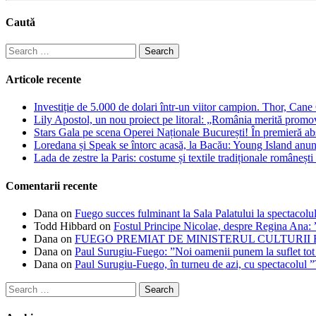
Caută
Search
for:
Articole recente
Investiție de 5.000 de dolari într-un viitor campion. Thor, Can
Lily Apostol, un nou proiect pe litoral: „România merită promo
Stars Gala pe scena Operei Naționale București! În premieră ab
Loredana și Speak se întorc acasă, la Bacău: Young Island anunță
Lada de zestre la Paris: costume și textile tradiționale românești 
Comentarii recente
Dana
on
Fuego succes fulminant la Sala Palatului la spectacolul
Todd Hibbard
on
Fostul Principe Nicolae, despre Regina Ana: ”
Dana
on
FUEGO PREMIAT DE MINISTERUL CULTURII
Dana
on
Paul Surugiu-Fuego: ”Noi oamenii punem la suflet tot
Dana
on
Paul Surugiu-Fuego, în turneu de azi, cu spectacolul 
Search
for: