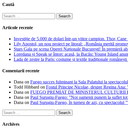
Caută
Search
for:
Articole recente
Investiție de 5.000 de dolari într-un viitor campion. Thor, Can
Lily Apostol, un nou proiect pe litoral: „România merită promo
Stars Gala pe scena Operei Naționale București! În premieră ab
Loredana și Speak se întorc acasă, la Bacău: Young Island anunță
Lada de zestre la Paris: costume și textile tradiționale românești 
Comentarii recente
Dana
on
Fuego succes fulminant la Sala Palatului la spectacolul
Todd Hibbard
on
Fostul Principe Nicolae, despre Regina Ana: ”
Dana
on
FUEGO PREMIAT DE MINISTERUL CULTURII
Dana
on
Paul Surugiu-Fuego: ”Noi oamenii punem la suflet tot
Dana
on
Paul Surugiu-Fuego, în turneu de azi, cu spectacolul 
Search
for:
Archives