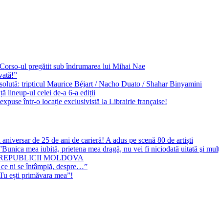
e Corso-ul pregătit sub îndrumarea lui Mihai Nae
vată!”
solută: tripticul Maurice Béjart / Nacho Duato / Shahar Binyamini
 lineup-ul celei de-a 6-a ediții
expuse într-o locație exclusivistă la Librairie française!
 aniversar de 25 de ani de carieră! A adus pe scenă 80 de artiști
Bunica mea iubită, prietena mea dragă, nu vei fi niciodată uitată şi mu
 REPUBLICII MOLDOVA
 ce ni se întâmplă, despre…”
”Tu ești primăvara mea”!