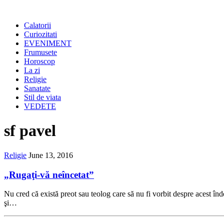
Calatorii
Curiozitati
EVENIMENT
Frumusete
Horoscop
La zi
Religie
Sanatate
Stil de viata
VEDETE
sf pavel
Religie
June 13, 2016
„Rugaţi-vă neîncetat”
Nu cred că există preot sau teolog care să nu fi vorbit despre acest î
şi…