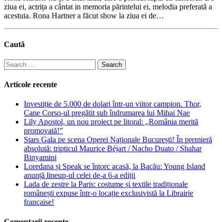
ziua ei, actrița a cântat in memoria părintelui ei, melodia preferată a
acestuia. Rona Hartner a făcut show la ziua ei de…
Caută
Search
for:
Articole recente
Investiție de 5.000 de dolari într-un viitor campion. Thor,
Cane Corso-ul pregătit sub îndrumarea lui Mihai Nae
Lily Apostol, un nou proiect pe litoral: „România merită
promovată!”
Stars Gala pe scena Operei Naționale București! În premieră
absolută: tripticul Maurice Béjart / Nacho Duato / Shahar
Binyamini
Loredana și Speak se întorc acasă, la Bacău: Young Island
anunță lineup-ul celei de-a 6-a ediții
Lada de zestre la Paris: costume și textile tradiționale
românești expuse într-o locație exclusivistă la Librairie
française!
Comentarii recente