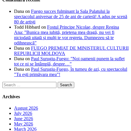
Dana
on
Fuego succes fulminant la Sala Palatului la
spectacolul aniversar de 25 de ani de carieră! A adus pe scenă
80 de artiști
Todd Hibbard
on
Fostul Principe Nicolae, despre Regina
Ana: ”Bunica mea iubită, prietena mea dragă, nu vei fi
niciodată uitată şi mulţi te vor regreta. Dumnezeu să te
odihnească”
Dana
on
FUEGO PREMIAT DE MINISTERUL CULTURII
REPUBLICII MOLDOVA
Dana
on
Paul Surugiu-Fuego: ”Noi oamenii punem la suflet
tot ce ni se întâmplă, despre…”
Dana
on
Paul Surugiu-Fuego, în turneu de azi, cu spectacolul
”Tu ești primăvara mea”!
Search
for:
Archives
August 2026
July 2026
June 2026
May 2026
March 2026