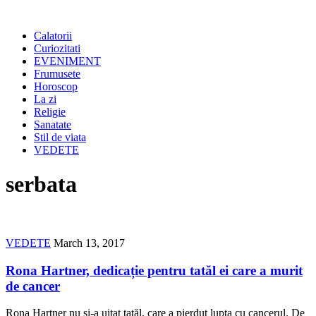
Calatorii
Curiozitati
EVENIMENT
Frumusete
Horoscop
La zi
Religie
Sanatate
Stil de viata
VEDETE
serbata
VEDETE
March 13, 2017
Rona Hartner, dedicație pentru tatăl ei care a murit
de cancer
Rona Hartner nu și-a uitat tatăl, care a pierdut lupta cu cancerul. De