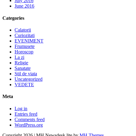
July 2016
June 2016
Categories
Calatorii
Curiozitati
EVENIMENT
Frumusete
Horoscop
La zi
Religie
Sanatate
Stil de viata
Uncategorized
VEDETE
Meta
Log in
Entries feed
Comments feed
WordPress.org
Copyright 2026 | MH Newsdesk lite by
MH Themes