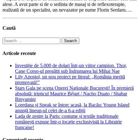
alese. A avut parte si de o sedinta de masaj si de reflexoterapie,
realizată de un specialist, un nevazator pe nume Florin Serdaru….
Caută
Search
for:
Articole recente
Investiție de 5.000 de dolari într-un viitor campion. Thor,
Cane Corso-ul pregătit sub îndrumarea lui Mihai Nae
Lily Apostol, un nou proiect pe litoral: „România merită
promovată!”
Stars Gala pe scena Operei Naționale București! În premieră
absolută: tripticul Maurice Béjart / Nacho Duato / Shahar
Binyamini
Loredana și Speak se întorc acasă, la Bacău: Young Island
anunță lineup-ul celei de-a 6-a ediții
Lada de zestre la Paris: costume și textile tradiționale
românești expuse într-o locație exclusivistă la Librairie
française!
Comentarii recente