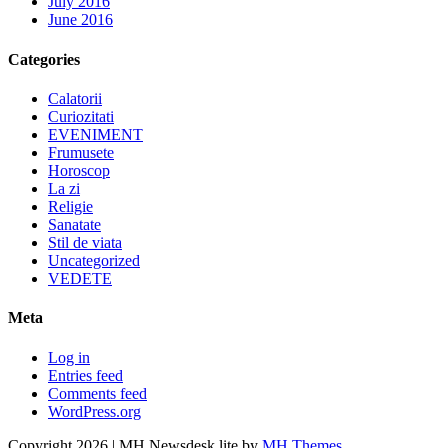
July 2016
June 2016
Categories
Calatorii
Curiozitati
EVENIMENT
Frumusete
Horoscop
La zi
Religie
Sanatate
Stil de viata
Uncategorized
VEDETE
Meta
Log in
Entries feed
Comments feed
WordPress.org
Copyright 2026 | MH Newsdesk lite by
MH Themes