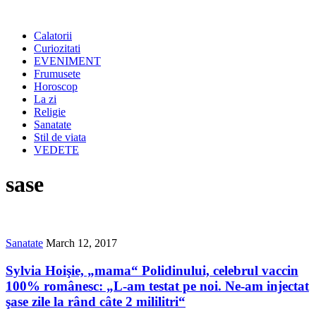
Calatorii
Curiozitati
EVENIMENT
Frumusete
Horoscop
La zi
Religie
Sanatate
Stil de viata
VEDETE
sase
Sanatate
March 12, 2017
Sylvia Hoişie, „mama“ Polidinului, celebrul vaccin
100% românesc: „L-am testat pe noi. Ne-am injectat
şase zile la rând câte 2 mililitri“