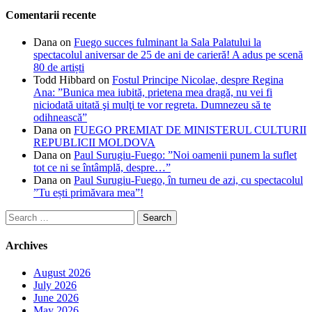
Comentarii recente
Dana
on
Fuego succes fulminant la Sala Palatului la
spectacolul aniversar de 25 de ani de carieră! A adus pe scenă
80 de artiști
Todd Hibbard
on
Fostul Principe Nicolae, despre Regina
Ana: ”Bunica mea iubită, prietena mea dragă, nu vei fi
niciodată uitată şi mulţi te vor regreta. Dumnezeu să te
odihnească”
Dana
on
FUEGO PREMIAT DE MINISTERUL CULTURII
REPUBLICII MOLDOVA
Dana
on
Paul Surugiu-Fuego: ”Noi oamenii punem la suflet
tot ce ni se întâmplă, despre…”
Dana
on
Paul Surugiu-Fuego, în turneu de azi, cu spectacolul
”Tu ești primăvara mea”!
Search
for:
Archives
August 2026
July 2026
June 2026
May 2026