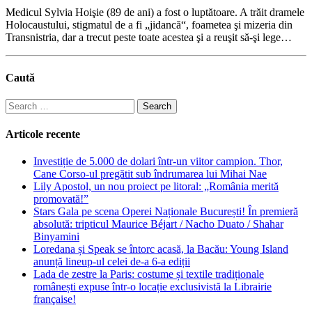
Medicul Sylvia Hoişie (89 de ani) a fost o luptătoare. A trăit dramele
Holocaustului, stigmatul de a fi „jidancă“, foametea şi mizeria din
Transnistria, dar a trecut peste toate acestea şi a reuşit să-şi lege…
Caută
Search
for:
Articole recente
Investiție de 5.000 de dolari într-un viitor campion. Thor,
Cane Corso-ul pregătit sub îndrumarea lui Mihai Nae
Lily Apostol, un nou proiect pe litoral: „România merită
promovată!”
Stars Gala pe scena Operei Naționale București! În premieră
absolută: tripticul Maurice Béjart / Nacho Duato / Shahar
Binyamini
Loredana și Speak se întorc acasă, la Bacău: Young Island
anunță lineup-ul celei de-a 6-a ediții
Lada de zestre la Paris: costume și textile tradiționale
românești expuse într-o locație exclusivistă la Librairie
française!