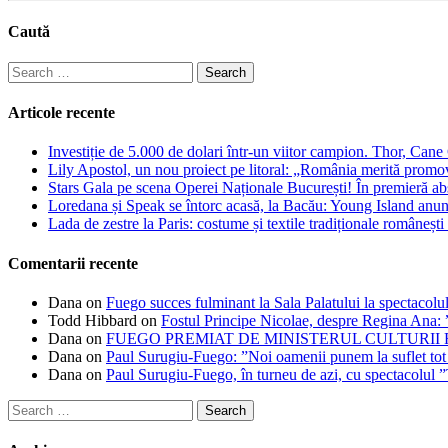
Caută
Search
for:
Articole recente
Investiție de 5.000 de dolari într-un viitor campion. Thor, Can
Lily Apostol, un nou proiect pe litoral: „România merită promo
Stars Gala pe scena Operei Naționale București! În premieră ab
Loredana și Speak se întorc acasă, la Bacău: Young Island anunță
Lada de zestre la Paris: costume și textile tradiționale românești 
Comentarii recente
Dana
on
Fuego succes fulminant la Sala Palatului la spectacolul
Todd Hibbard
on
Fostul Principe Nicolae, despre Regina Ana: ”
Dana
on
FUEGO PREMIAT DE MINISTERUL CULTURII
Dana
on
Paul Surugiu-Fuego: ”Noi oamenii punem la suflet tot
Dana
on
Paul Surugiu-Fuego, în turneu de azi, cu spectacolul 
Search
for: