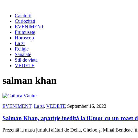
Calatorii
Curiozitati
EVENIMENT
Frumusete
Horoscop
La zi
Religie
Sanatate
Stil de viata
VEDETE
salman khan
EVENIMENT
,
La zi
,
VEDETE
September 16, 2022
Salman Khan, apariţie inedită la iUmor cu un roast d
Prezentă la masa juriului alături de Delia, Cheloo și Mihai Bendeac, 