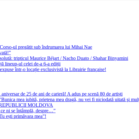
e Corso-ul pregătit sub îndrumarea lui Mihai Nae
vată!”
solută: tripticul Maurice Béjart / Nacho Duato / Shahar Binyamini
 lineup-ul celei de-a 6-a ediții
expuse într-o locație exclusivistă la Librairie française!
 aniversar de 25 de ani de carieră! A adus pe scenă 80 de artiști
Bunica mea iubită, prietena mea dragă, nu vei fi niciodată uitată şi mu
 REPUBLICII MOLDOVA
 ce ni se întâmplă, despre…”
”Tu ești primăvara mea”!