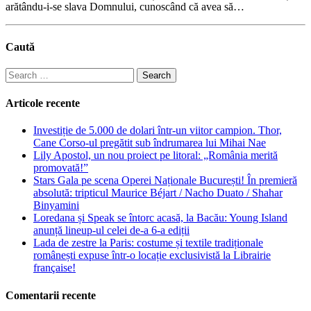
arătându-i-se slava Domnului, cunoscând că avea să…
Caută
Search
for:
Articole recente
Investiție de 5.000 de dolari într-un viitor campion. Thor,
Cane Corso-ul pregătit sub îndrumarea lui Mihai Nae
Lily Apostol, un nou proiect pe litoral: „România merită
promovată!”
Stars Gala pe scena Operei Naționale București! În premieră
absolută: tripticul Maurice Béjart / Nacho Duato / Shahar
Binyamini
Loredana și Speak se întorc acasă, la Bacău: Young Island
anunță lineup-ul celei de-a 6-a ediții
Lada de zestre la Paris: costume și textile tradiționale
românești expuse într-o locație exclusivistă la Librairie
française!
Comentarii recente