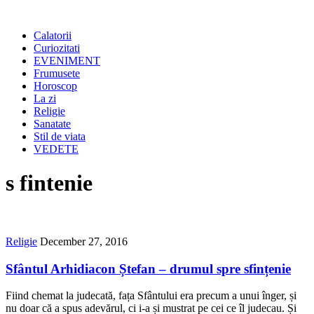
Calatorii
Curiozitati
EVENIMENT
Frumusete
Horoscop
La zi
Religie
Sanatate
Stil de viata
VEDETE
s fintenie
Religie
December 27, 2016
Sfântul Arhidiacon Ștefan ‒ drumul spre sfințenie
Fiind chemat la judecată, fața Sfântului era precum a unui înger, și
nu doar că a spus adevărul, ci i-a și mustrat pe cei ce îl judecau. Și