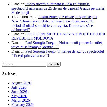
Dana
on
Fuego succes fulminant la Sala Palatului la
spectacolul aniversar de 25 de ani de carieră! A adus pe scenă
80 de artiști
Todd Hibbard
on
Fostul Principe Nicolae, despre Regina
Ana: ”Bunica mea iubită, prietena mea dragă, nu vei fi
niciodată uitată şi mulţi te vor regreta. Dumnezeu să te
odihnească”
Dana
on
FUEGO PREMIAT DE MINISTERUL CULTURII
REPUBLICII MOLDOVA
Dana
on
Paul Surugiu-Fuego: ”Noi oamenii punem la suflet
tot ce ni se întâmplă, despre…”
Dana
on
Paul Surugiu-Fuego, în turneu de azi, cu spectacolul
”Tu ești primăvara mea”!
Search
for:
Archives
August 2026
July 2026
June 2026
May 2026
March 2026
February 2026