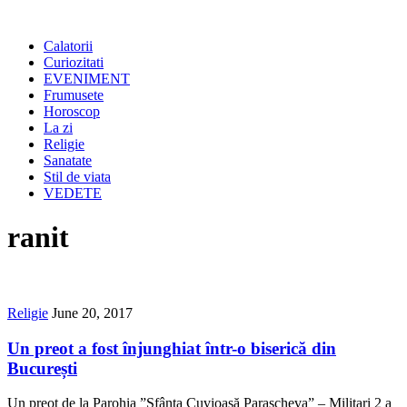
Calatorii
Curiozitati
EVENIMENT
Frumusete
Horoscop
La zi
Religie
Sanatate
Stil de viata
VEDETE
ranit
Religie
June 20, 2017
Un preot a fost înjunghiat într-o biserică din
București
Un preot de la Parohia ”Sfânta Cuvioasă Parascheva” – Militari 2 a