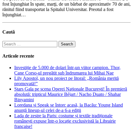
fost înjunghiat în spate, marţi, de un bărbat de aproximativ 70 de ani,
rănitul fiind transportat la Spitalul Universitar. Preotul a fost
înjunghiat…
Caută
Search
for:
Articole recente
Investiție de 5.000 de dolari într-un viitor campion. Thor,
Cane Corso-ul pregătit sub îndrumarea lui Mihai Nae
Lily Apostol, un nou proiect pe litoral: „România merită
promovată!”
Stars Gala pe scena Operei Naționale București! În premieră
absolută: tripticul Maurice Béjart / Nacho Duato / Shahar
Binyamini
Loredana și Speak se întorc acasă, la Bacău: Young Island
anunță lineup-ul celei de-a 6-a ediții
Lada de zestre la Paris: costume și textile tradiționale
românești expuse într-o locație exclusivistă la Librairie
française!