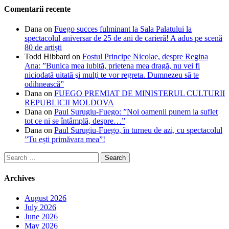
Comentarii recente
Dana
on
Fuego succes fulminant la Sala Palatului la
spectacolul aniversar de 25 de ani de carieră! A adus pe scenă
80 de artiști
Todd Hibbard
on
Fostul Principe Nicolae, despre Regina
Ana: ”Bunica mea iubită, prietena mea dragă, nu vei fi
niciodată uitată şi mulţi te vor regreta. Dumnezeu să te
odihnească”
Dana
on
FUEGO PREMIAT DE MINISTERUL CULTURII
REPUBLICII MOLDOVA
Dana
on
Paul Surugiu-Fuego: ”Noi oamenii punem la suflet
tot ce ni se întâmplă, despre…”
Dana
on
Paul Surugiu-Fuego, în turneu de azi, cu spectacolul
”Tu ești primăvara mea”!
Search
for:
Archives
August 2026
July 2026
June 2026
May 2026