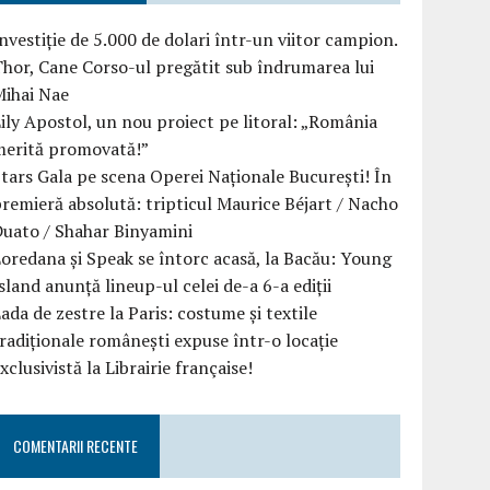
nvestiție de 5.000 de dolari într-un viitor campion.
hor, Cane Corso-ul pregătit sub îndrumarea lui
Mihai Nae
ily Apostol, un nou proiect pe litoral: „România
merită promovată!”
tars Gala pe scena Operei Naționale București! În
remieră absolută: tripticul Maurice Béjart / Nacho
uato / Shahar Binyamini
oredana și Speak se întorc acasă, la Bacău: Young
sland anunță lineup-ul celei de-a 6-a ediții
ada de zestre la Paris: costume și textile
radiționale românești expuse într-o locație
xclusivistă la Librairie française!
COMENTARII RECENTE