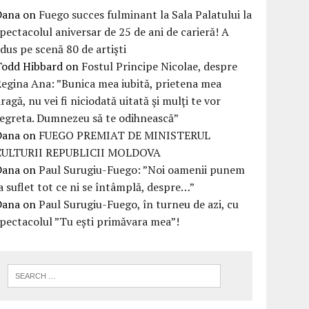
Dana
on
Fuego succes fulminant la Sala Palatului la
pectacolul aniversar de 25 de ani de carieră! A
dus pe scenă 80 de artiști
Todd Hibbard
on
Fostul Principe Nicolae, despre
egina Ana: ”Bunica mea iubită, prietena mea
ragă, nu vei fi niciodată uitată şi mulţi te vor
egreta. Dumnezeu să te odihnească”
Dana
on
FUEGO PREMIAT DE MINISTERUL
CULTURII REPUBLICII MOLDOVA
Dana
on
Paul Surugiu-Fuego: ”Noi oamenii punem
a suflet tot ce ni se întâmplă, despre…”
Dana
on
Paul Surugiu-Fuego, în turneu de azi, cu
pectacolul ”Tu ești primăvara mea”!