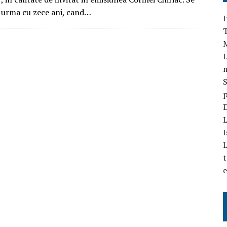
 urma cu zece ani, cand…
I
T
L
S
p
D
L
I
L
t
e