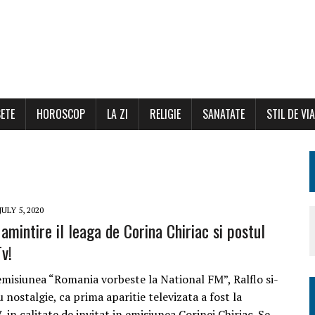
ETE
HOROSCOP
LA ZI
RELIGIE
SANATATE
STIL DE VI
JULY 5, 2020
 amintire il leaga de Corina Chiriac si postul
v!
emisiunea “Romania vorbeste la National FM”, Ralflo si-
u nostalgie, ca prima aparitie televizata a fost la
 in calitate de invitat in emisiunea Corinei Chiriac. Se