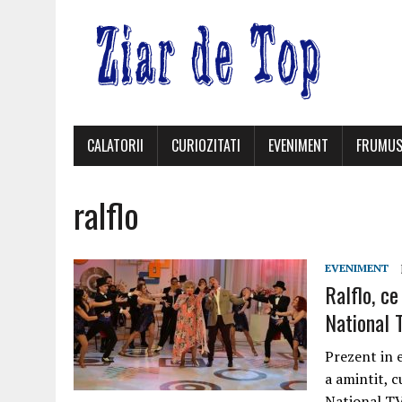
CALATORII
CURIOZITATI
EVENIMENT
FRUMUS
ralflo
EVENIMENT
Ralflo, ce
National T
Prezent in 
a amintit, c
National TV,