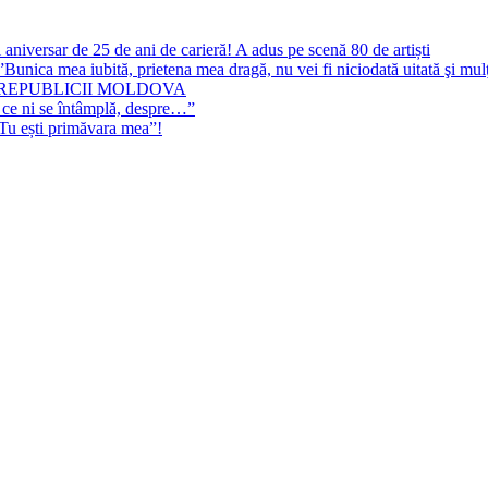
 aniversar de 25 de ani de carieră! A adus pe scenă 80 de artiști
Bunica mea iubită, prietena mea dragă, nu vei fi niciodată uitată şi mu
 REPUBLICII MOLDOVA
 ce ni se întâmplă, despre…”
”Tu ești primăvara mea”!