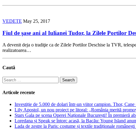
VEDETE
May 25, 2017
Fiul de şase ani al Iulianei Tudor, la Zilele Portilor D
A devenit deja o tradiţie ca de Zilele Portilor Deschise la TVR, telesp
realizatoarea…
Caută
Search
for:
Articole recente
Investiție de 5.000 de dolari într-un viitor campion. Thor, Can
Lily Apostol, un nou proiect pe litoral: „România merită promo
Stars Gala pe scena Operei Naționale București! În premieră ab
Loredana și Speak se întorc acasă, la Bacău: Young Island anunță
Lada de zestre la Paris: costume și textile tradiționale românești 