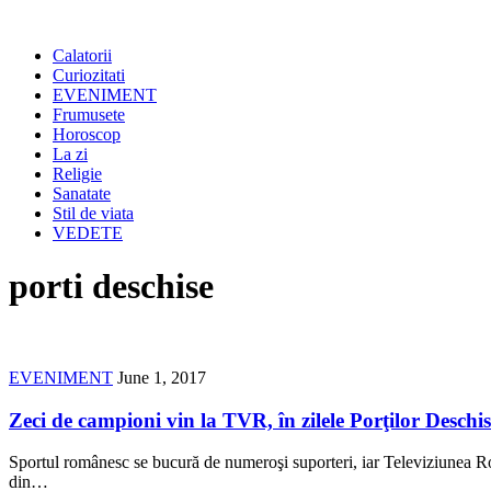
Calatorii
Curiozitati
EVENIMENT
Frumusete
Horoscop
La zi
Religie
Sanatate
Stil de viata
VEDETE
porti deschise
EVENIMENT
June 1, 2017
Zeci de campioni vin la TVR, în zilele Porţilor Deschis
Sportul românesc se bucură de numeroşi suporteri, iar Televiziunea Româ
din…