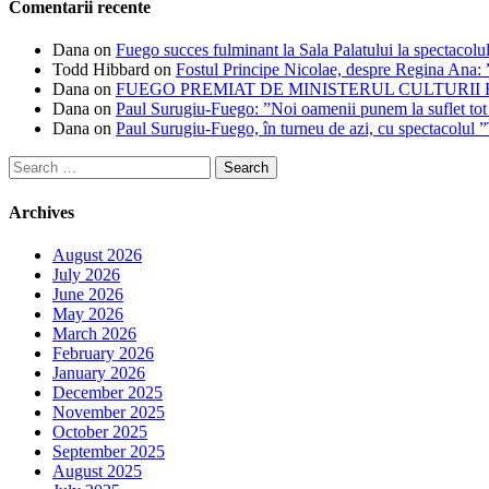
Comentarii recente
Dana
on
Fuego succes fulminant la Sala Palatului la spectacolul
Todd Hibbard
on
Fostul Principe Nicolae, despre Regina Ana: ”
Dana
on
FUEGO PREMIAT DE MINISTERUL CULTURII
Dana
on
Paul Surugiu-Fuego: ”Noi oamenii punem la suflet tot
Dana
on
Paul Surugiu-Fuego, în turneu de azi, cu spectacolul 
Search
for:
Archives
August 2026
July 2026
June 2026
May 2026
March 2026
February 2026
January 2026
December 2025
November 2025
October 2025
September 2025
August 2025