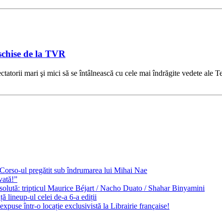
eschise de la TVR
ectatorii mari şi mici să se întâlnească cu cele mai îndrăgite vedete ale 
e Corso-ul pregătit sub îndrumarea lui Mihai Nae
vată!”
solută: tripticul Maurice Béjart / Nacho Duato / Shahar Binyamini
 lineup-ul celei de-a 6-a ediții
expuse într-o locație exclusivistă la Librairie française!