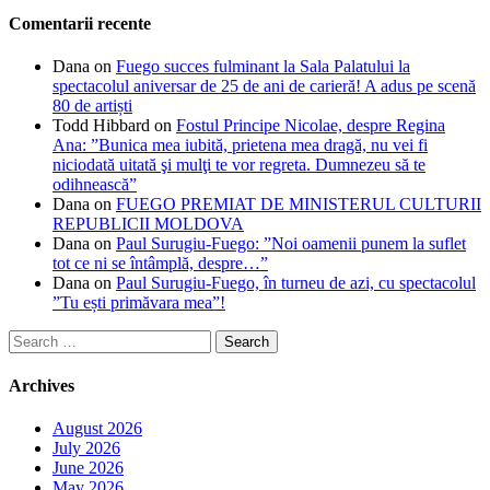
Comentarii recente
Dana
on
Fuego succes fulminant la Sala Palatului la
spectacolul aniversar de 25 de ani de carieră! A adus pe scenă
80 de artiști
Todd Hibbard
on
Fostul Principe Nicolae, despre Regina
Ana: ”Bunica mea iubită, prietena mea dragă, nu vei fi
niciodată uitată şi mulţi te vor regreta. Dumnezeu să te
odihnească”
Dana
on
FUEGO PREMIAT DE MINISTERUL CULTURII
REPUBLICII MOLDOVA
Dana
on
Paul Surugiu-Fuego: ”Noi oamenii punem la suflet
tot ce ni se întâmplă, despre…”
Dana
on
Paul Surugiu-Fuego, în turneu de azi, cu spectacolul
”Tu ești primăvara mea”!
Search
for:
Archives
August 2026
July 2026
June 2026
May 2026