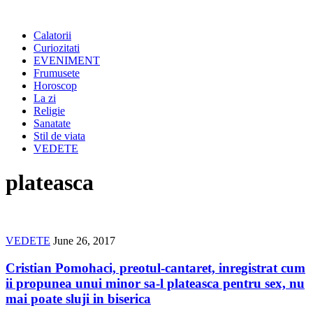
Calatorii
Curiozitati
EVENIMENT
Frumusete
Horoscop
La zi
Religie
Sanatate
Stil de viata
VEDETE
plateasca
VEDETE
June 26, 2017
Cristian Pomohaci, preotul-cantaret, inregistrat cum
ii propunea unui minor sa-l plateasca pentru sex, nu
mai poate sluji in biserica