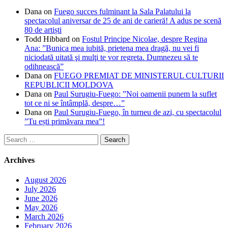
Dana
on
Fuego succes fulminant la Sala Palatului la
spectacolul aniversar de 25 de ani de carieră! A adus pe scenă
80 de artiști
Todd Hibbard
on
Fostul Principe Nicolae, despre Regina
Ana: ”Bunica mea iubită, prietena mea dragă, nu vei fi
niciodată uitată şi mulţi te vor regreta. Dumnezeu să te
odihnească”
Dana
on
FUEGO PREMIAT DE MINISTERUL CULTURII
REPUBLICII MOLDOVA
Dana
on
Paul Surugiu-Fuego: ”Noi oamenii punem la suflet
tot ce ni se întâmplă, despre…”
Dana
on
Paul Surugiu-Fuego, în turneu de azi, cu spectacolul
”Tu ești primăvara mea”!
Search
for:
Archives
August 2026
July 2026
June 2026
May 2026
March 2026
February 2026