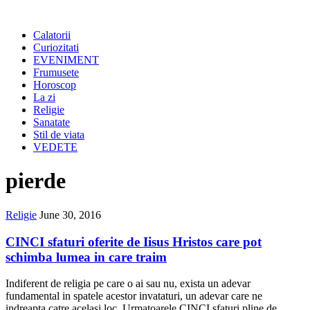
Calatorii
Curiozitati
EVENIMENT
Frumusete
Horoscop
La zi
Religie
Sanatate
Stil de viata
VEDETE
pierde
Religie
June 30, 2016
CINCI sfaturi oferite de Iisus Hristos care pot
schimba lumea in care traim
Indiferent de religia pe care o ai sau nu, exista un adevar
fundamental in spatele acestor invataturi, un adevar care ne
indreapta catre acelasi loc. Urmatoarele CINCI sfaturi pline de