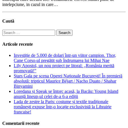
intelepciune, in cazul in care…
Caută
Search
for:
Articole recente
Investiție de 5.000 de dolari într-un viitor campion. Thor,
Cane Corso-ul pregătit sub îndrumarea lui Mihai Nae
Lily Apostol, un nou proiect pe litoral: „România merită
promovată!”
Stars Gala pe scena Operei Naționale București! În premieră
absolută: tripticul Maurice Béjart / Nacho Duato / Shahar
Binyamini
Loredana și Speak se întorc acasă, la Bacău: Young Island
anunță lineup-ul celei de-a 6-a ediții
Lada de zestre la Paris: costume și textile tradiționale
românești expuse într-o locație exclusivistă la Librairie
française!
Comentarii recente