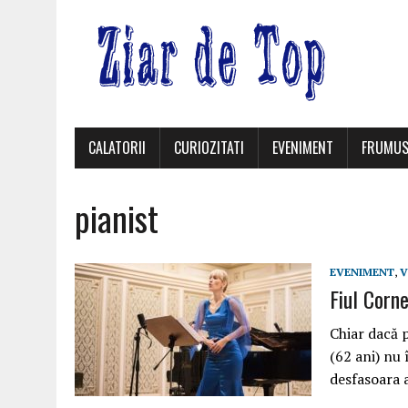
CALATORII
CURIOZITATI
EVENIMENT
FRUMUS
pianist
EVENIMENT
,
V
Fiul Corne
Chiar dacă 
(62 ani) nu 
desfasoara 