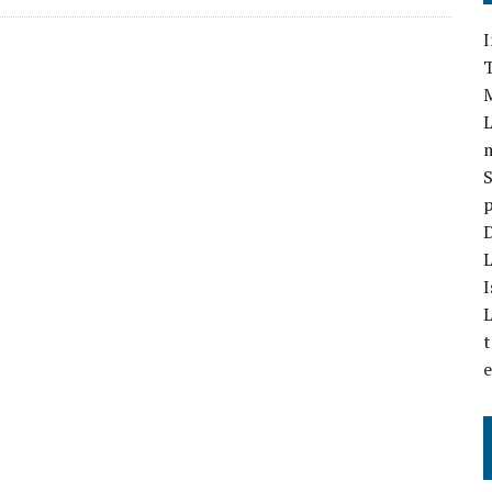
I
T
L
S
p
D
L
I
L
t
e