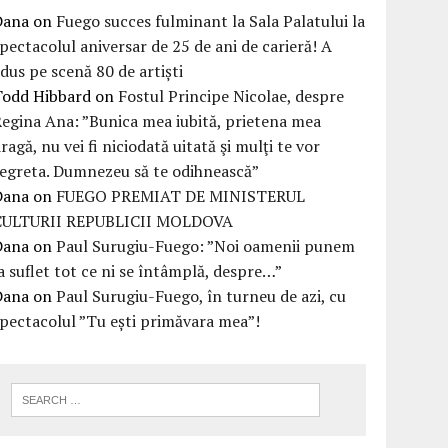
Dana
on
Fuego succes fulminant la Sala Palatului la
pectacolul aniversar de 25 de ani de carieră! A
dus pe scenă 80 de artiști
Todd Hibbard
on
Fostul Principe Nicolae, despre
egina Ana: ”Bunica mea iubită, prietena mea
ragă, nu vei fi niciodată uitată şi mulţi te vor
egreta. Dumnezeu să te odihnească”
Dana
on
FUEGO PREMIAT DE MINISTERUL
CULTURII REPUBLICII MOLDOVA
Dana
on
Paul Surugiu-Fuego: ”Noi oamenii punem
a suflet tot ce ni se întâmplă, despre…”
Dana
on
Paul Surugiu-Fuego, în turneu de azi, cu
pectacolul ”Tu ești primăvara mea”!