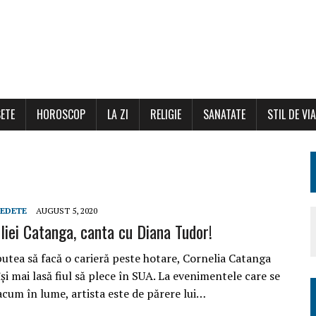
ETE
HOROSCOP
LA ZI
RELIGIE
SANATATE
STIL DE VI
EDETE
AUGUST 5, 2020
liei Catanga, canta cu Diana Tudor!
putea să facă o carieră peste hotare, Cornelia Catanga
își mai lasă fiul să plece în SUA. La evenimentele care se
acum în lume, artista este de părere lui…