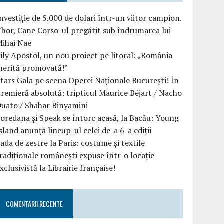
nvestiție de 5.000 de dolari într-un viitor campion.
hor, Cane Corso-ul pregătit sub îndrumarea lui
Mihai Nae
ily Apostol, un nou proiect pe litoral: „România
merită promovată!”
tars Gala pe scena Operei Naționale București! În
remieră absolută: tripticul Maurice Béjart / Nacho
uato / Shahar Binyamini
oredana și Speak se întorc acasă, la Bacău: Young
sland anunță lineup-ul celei de-a 6-a ediții
ada de zestre la Paris: costume și textile
radiționale românești expuse într-o locație
xclusivistă la Librairie française!
COMENTARII RECENTE