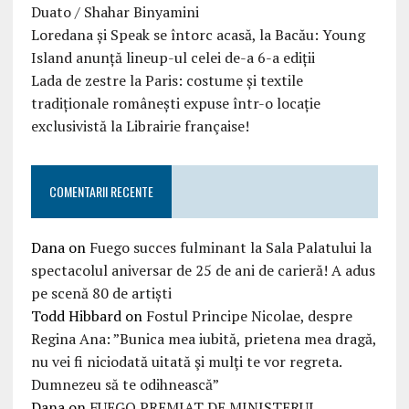
Duato / Shahar Binyamini
Loredana și Speak se întorc acasă, la Bacău: Young
Island anunță lineup-ul celei de-a 6-a ediții
Lada de zestre la Paris: costume și textile
tradiționale românești expuse într-o locație
exclusivistă la Librairie française!
COMENTARII RECENTE
Dana
on
Fuego succes fulminant la Sala Palatului la
spectacolul aniversar de 25 de ani de carieră! A adus
pe scenă 80 de artiști
Todd Hibbard
on
Fostul Principe Nicolae, despre
Regina Ana: ”Bunica mea iubită, prietena mea dragă,
nu vei fi niciodată uitată şi mulţi te vor regreta.
Dumnezeu să te odihnească”
Dana
on
FUEGO PREMIAT DE MINISTERUL