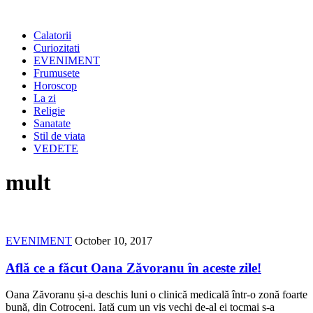
Calatorii
Curiozitati
EVENIMENT
Frumusete
Horoscop
La zi
Religie
Sanatate
Stil de viata
VEDETE
mult
EVENIMENT
October 10, 2017
Află ce a făcut Oana Zăvoranu în aceste zile!
Oana Zăvoranu și-a deschis luni o clinică medicală într-o zonă foarte
bună, din Cotroceni. Iată cum un vis vechi de-al ei tocmai s-a