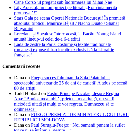
Cane Corso-ul pregătit sub îndrumarea lui Mihai Nae
Lily Apostol, un nou proiect pe litoral: „România merită
promovată!”
Stars Gala pe scena Operei Naționale București! În premieră
absolută: tripticul Maurice Béjart / Nacho Duato / Shahar
Binyamini
Loredana și Speak se întorc acasă, la Bacău: Young Island
anunță lineup-ul celei de-a 6-a ediții
Lada de zestre la Paris: costume și textile tradiționale
românești expuse într-o locație exclusivistă la Librairie
française!
Comentarii recente
Dana
on
Fuego succes fulminant la Sala Palatului la
spectacolul aniversar de 25 de ani de carieră! A adus pe scenă
80 de artiști
Todd Hibbard
on
Fostul Principe Nicolae, despre Regina
Ana: ”Bunica mea iubită, prietena mea dragă, nu vei fi
niciodată uitată şi mulţi te vor regreta. Dumnezeu să te
odihnească”
Dana
on
FUEGO PREMIAT DE MINISTERUL CULTURII
REPUBLICII MOLDOVA
Dana
on
Paul Surugiu-Fuego: ”Noi oamenii punem la suflet
tot ce ni se întâmplă, despre…”