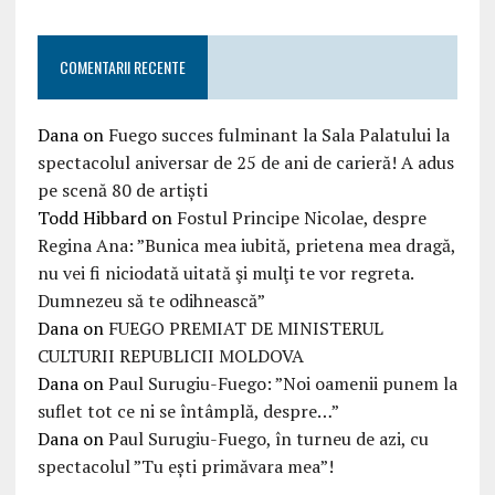
COMENTARII RECENTE
Dana
on
Fuego succes fulminant la Sala Palatului la
spectacolul aniversar de 25 de ani de carieră! A adus
pe scenă 80 de artiști
Todd Hibbard
on
Fostul Principe Nicolae, despre
Regina Ana: ”Bunica mea iubită, prietena mea dragă,
nu vei fi niciodată uitată şi mulţi te vor regreta.
Dumnezeu să te odihnească”
Dana
on
FUEGO PREMIAT DE MINISTERUL
CULTURII REPUBLICII MOLDOVA
Dana
on
Paul Surugiu-Fuego: ”Noi oamenii punem la
suflet tot ce ni se întâmplă, despre…”
Dana
on
Paul Surugiu-Fuego, în turneu de azi, cu
spectacolul ”Tu ești primăvara mea”!