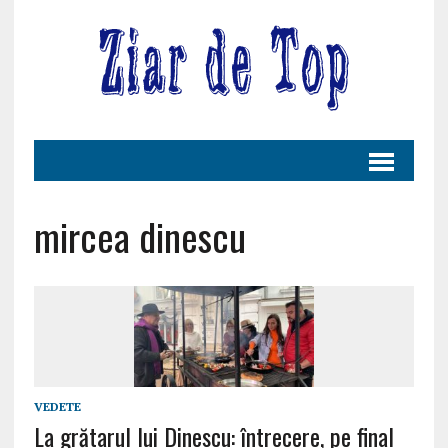
mircea dinescu
VEDETE
La grătarul lui Dinescu: întrecere, pe final