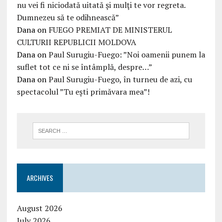
nu vei fi niciodată uitată şi mulţi te vor regreta.
Dumnezeu să te odihnească”
Dana
on
FUEGO PREMIAT DE MINISTERUL
CULTURII REPUBLICII MOLDOVA
Dana
on
Paul Surugiu-Fuego: ”Noi oamenii punem la
suflet tot ce ni se întâmplă, despre…”
Dana
on
Paul Surugiu-Fuego, în turneu de azi, cu
spectacolul ”Tu ești primăvara mea”!
ARCHIVES
August 2026
July 2026