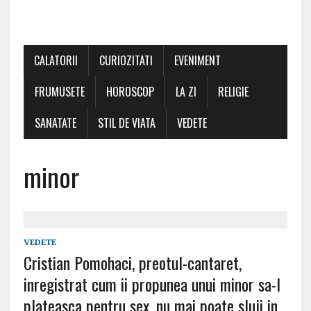
CALATORII
CURIOZITATI
EVENIMENT
FRUMUSETE
HOROSCOP
LA ZI
RELIGIE
SANATATE
STIL DE VIATA
VEDETE
minor
VEDETE
Cristian Pomohaci, preotul-cantaret,
inregistrat cum ii propunea unui minor sa-l
plateasca pentru sex, nu mai poate sluji in