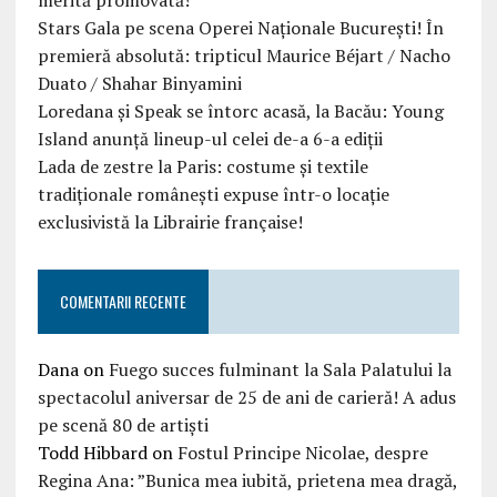
merită promovată!”
Stars Gala pe scena Operei Naționale București! În
premieră absolută: tripticul Maurice Béjart / Nacho
Duato / Shahar Binyamini
Loredana și Speak se întorc acasă, la Bacău: Young
Island anunță lineup-ul celei de-a 6-a ediții
Lada de zestre la Paris: costume și textile
tradiționale românești expuse într-o locație
exclusivistă la Librairie française!
COMENTARII RECENTE
Dana
on
Fuego succes fulminant la Sala Palatului la
spectacolul aniversar de 25 de ani de carieră! A adus
pe scenă 80 de artiști
Todd Hibbard
on
Fostul Principe Nicolae, despre
Regina Ana: ”Bunica mea iubită, prietena mea dragă,