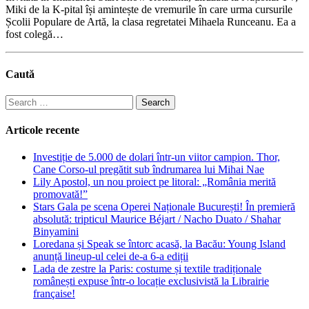
Miki de la K-pital își amintește de vremurile în care urma cursurile
Școlii Populare de Artă, la clasa regretatei Mihaela Runceanu. Ea a
fost colegă…
Caută
Search
for:
Articole recente
Investiție de 5.000 de dolari într-un viitor campion. Thor,
Cane Corso-ul pregătit sub îndrumarea lui Mihai Nae
Lily Apostol, un nou proiect pe litoral: „România merită
promovată!”
Stars Gala pe scena Operei Naționale București! În premieră
absolută: tripticul Maurice Béjart / Nacho Duato / Shahar
Binyamini
Loredana și Speak se întorc acasă, la Bacău: Young Island
anunță lineup-ul celei de-a 6-a ediții
Lada de zestre la Paris: costume și textile tradiționale
românești expuse într-o locație exclusivistă la Librairie
française!