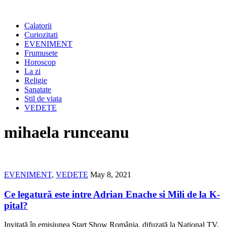
Calatorii
Curiozitati
EVENIMENT
Frumusete
Horoscop
La zi
Religie
Sanatate
Stil de viata
VEDETE
mihaela runceanu
EVENIMENT
,
VEDETE
May 8, 2021
Ce legatură este intre Adrian Enache si Mili de la K-
pital?
Invitată în emisiunea Start Show România, difuzată la Național TV,