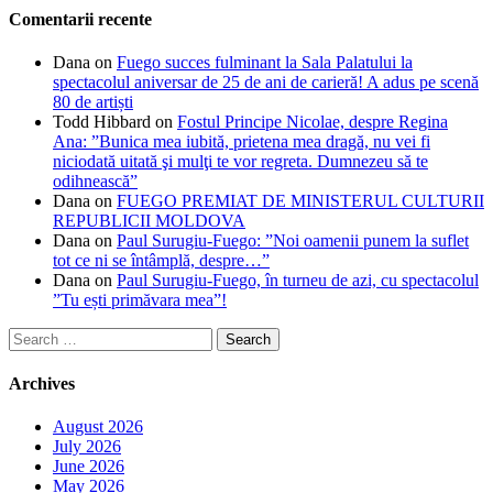
Comentarii recente
Dana
on
Fuego succes fulminant la Sala Palatului la
spectacolul aniversar de 25 de ani de carieră! A adus pe scenă
80 de artiști
Todd Hibbard
on
Fostul Principe Nicolae, despre Regina
Ana: ”Bunica mea iubită, prietena mea dragă, nu vei fi
niciodată uitată şi mulţi te vor regreta. Dumnezeu să te
odihnească”
Dana
on
FUEGO PREMIAT DE MINISTERUL CULTURII
REPUBLICII MOLDOVA
Dana
on
Paul Surugiu-Fuego: ”Noi oamenii punem la suflet
tot ce ni se întâmplă, despre…”
Dana
on
Paul Surugiu-Fuego, în turneu de azi, cu spectacolul
”Tu ești primăvara mea”!
Search
for:
Archives
August 2026
July 2026
June 2026
May 2026