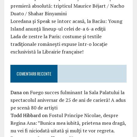
premieră absolută: tripticul Maurice Béjart / Nacho
Duato / Shahar Binyamini
Loredana și Speak se întorc acasă, la Bacău: Young
Island anunță lineup-ul celei de-a 6-a ediții
Lada de zestre la Paris: costume și textile
tradiționale românești expuse într-o locație
exclusivistă la Librairie française!
COMENTARII RECENTE
Dana
on
Fuego succes fulminant la Sala Palatului la
spectacolul aniversar de 25 de ani de carieră! A adus
pe scenă 80 de artiști
Todd Hibbard
on
Fostul Principe Nicolae, despre
Regina Ana: ”Bunica mea iubită, prietena mea dragă,
nu vei fi niciodată uitată şi mulţi te vor regreta.