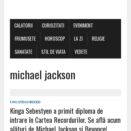
CALATORII
CURIOZITATI
EVENIMENT
FRUMUSETE
HOROSCOP
LA ZI
RELIGIE
SANATATE
STIL DE VIATA
VEDETE
michael jackson
UNCATEGORIZED
Kinga Sebestyen a primit diploma de
intrare în Cartea Recordurilor. Se află acum
alături de Michael Jackson și Beyonce!