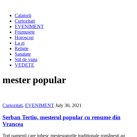
Calatorii
Curiozitati
EVENIMENT
Frumusete
Horoscop
La zi
Religie
Sanatate
Stil de viata
VEDETE
mester popular
Curiozitati
,
EVENIMENT
July 30, 2021
Serban Tertiu, mesterul popular cu renume din
Vrancea
Toţi oamenii care iubesc meşteşugurile tradiţionale româneşti au