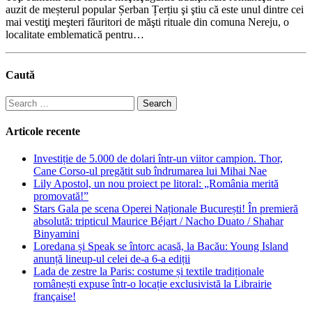
auzit de meșterul popular Șerban Țerțiu şi ştiu că este unul dintre cei
mai vestiţi meşteri făuritori de măşti rituale din comuna Nereju, o
localitate emblematică pentru…
Caută
Search
for:
Articole recente
Investiție de 5.000 de dolari într-un viitor campion. Thor,
Cane Corso-ul pregătit sub îndrumarea lui Mihai Nae
Lily Apostol, un nou proiect pe litoral: „România merită
promovată!”
Stars Gala pe scena Operei Naționale București! În premieră
absolută: tripticul Maurice Béjart / Nacho Duato / Shahar
Binyamini
Loredana și Speak se întorc acasă, la Bacău: Young Island
anunță lineup-ul celei de-a 6-a ediții
Lada de zestre la Paris: costume și textile tradiționale
românești expuse într-o locație exclusivistă la Librairie
française!