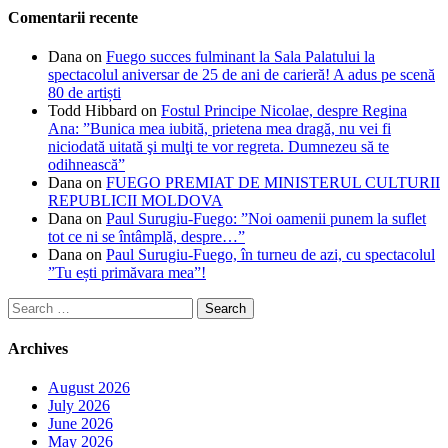
Comentarii recente
Dana
on
Fuego succes fulminant la Sala Palatului la
spectacolul aniversar de 25 de ani de carieră! A adus pe scenă
80 de artiști
Todd Hibbard
on
Fostul Principe Nicolae, despre Regina
Ana: ”Bunica mea iubită, prietena mea dragă, nu vei fi
niciodată uitată şi mulţi te vor regreta. Dumnezeu să te
odihnească”
Dana
on
FUEGO PREMIAT DE MINISTERUL CULTURII
REPUBLICII MOLDOVA
Dana
on
Paul Surugiu-Fuego: ”Noi oamenii punem la suflet
tot ce ni se întâmplă, despre…”
Dana
on
Paul Surugiu-Fuego, în turneu de azi, cu spectacolul
”Tu ești primăvara mea”!
Search
for:
Archives
August 2026
July 2026
June 2026
May 2026