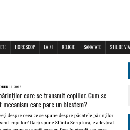
ETE
HOROSCOP
LA ZI
RELIGIE
SANATATE
STIL DE VI
BER 11, 2016
ărinţilor care se transmit copiilor. Cum se
t mecanism care pare un blestem?
veţi despre ceea ce se spune despre păcatele părinţilor
nsmit copiilor? Dacă spune Sfânta Scriptură, e adevărat.
m asta acum cu copiii care au fost în stradă sau care…