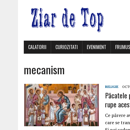
CALATORII
CURIOZITATI
EVENIMENT
FRUMUS
mecanism
RELIGIE
OCTO
Păcatele p
rupe aces
Ce părere a
care se tra
Şi noi vede