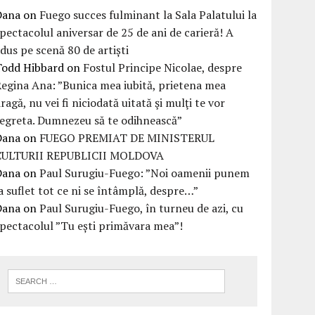
Dana
on
Fuego succes fulminant la Sala Palatului la
pectacolul aniversar de 25 de ani de carieră! A
dus pe scenă 80 de artiști
Todd Hibbard
on
Fostul Principe Nicolae, despre
egina Ana: ”Bunica mea iubită, prietena mea
ragă, nu vei fi niciodată uitată şi mulţi te vor
egreta. Dumnezeu să te odihnească”
Dana
on
FUEGO PREMIAT DE MINISTERUL
CULTURII REPUBLICII MOLDOVA
Dana
on
Paul Surugiu-Fuego: ”Noi oamenii punem
a suflet tot ce ni se întâmplă, despre…”
Dana
on
Paul Surugiu-Fuego, în turneu de azi, cu
pectacolul ”Tu ești primăvara mea”!