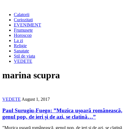
Calatorii
Curiozitati
EVENIMENT
Frumusete
Horoscop
La zi
Religie
Sanatate
Stil de viata
VEDETE
marina scupra
VEDETE
August 1, 2017
Paul Surugiu-Fuego: ”Muzica ușoară românească,
genul pop, de ieri și de azi, se clatină…”
”Muzica ușoară românească, genul pop, de ieri și de azi, se clatină