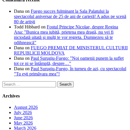
Dana
on
Fuego succes fulminant la Sala Palatului la
spectacolul aniversar de 25 de ani de carieră! A adus pe scenă
80 de artiști
Todd Hibbard
on
Fostul Principe Nicolae, despre Regina
Ana: ”Bunica mea iubită, prietena mea dragă, nu vei fi
niciodată uitată şi mulţi te vor regreta. Dumnezeu să te
odihnească”
Dana
on
FUEGO PREMIAT DE MINISTERUL CULTURII
REPUBLICII MOLDOVA
Dana
on
Paul Surugiu-Fuego: ”Noi oamenii punem la suflet
tot ce ni se întâmplă, despre…”
Dana
on
Paul Surugiu-Fuego, în turneu de azi, cu spectacolul
”Tu ești primăvara mea”!
Search
for:
Archives
August 2026
July 2026
June 2026
May 2026
March 2026