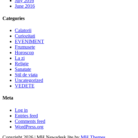
July 2016
June 2016
Categories
Calatorii
Curiozitati
EVENIMENT
Frumusete
Horoscop
La zi
Religie
Sanatate
Stil de viata
Uncategorized
VEDETE
Meta
Log in
Entries feed
Comments feed
WordPress.org
Copyright 2026 | MH Newsdesk lite by
MH Themes