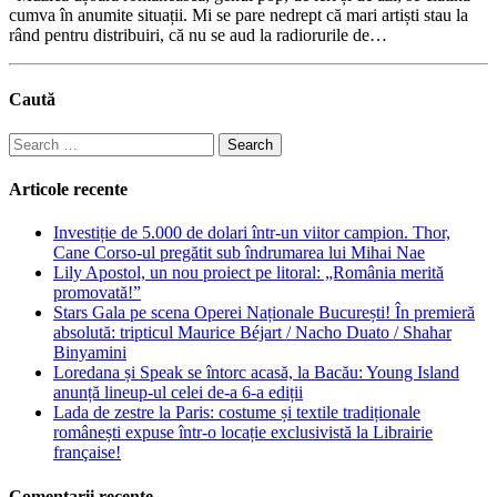
cumva în anumite situații. Mi se pare nedrept că mari artiști stau la
rând pentru distribuiri, că nu se aud la radiorurile de…
Caută
Search
for:
Articole recente
Investiție de 5.000 de dolari într-un viitor campion. Thor,
Cane Corso-ul pregătit sub îndrumarea lui Mihai Nae
Lily Apostol, un nou proiect pe litoral: „România merită
promovată!”
Stars Gala pe scena Operei Naționale București! În premieră
absolută: tripticul Maurice Béjart / Nacho Duato / Shahar
Binyamini
Loredana și Speak se întorc acasă, la Bacău: Young Island
anunță lineup-ul celei de-a 6-a ediții
Lada de zestre la Paris: costume și textile tradiționale
românești expuse într-o locație exclusivistă la Librairie
française!
Comentarii recente