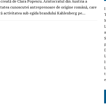
creată de Clara Popescu. Aristocratul din Austria a
vitatea cunoscutei antreprenoare de origine română, care
I
ară activitatea sub egida brandului Kahlenberg pe…
T
L
S
p
D
L
I
L
t
e