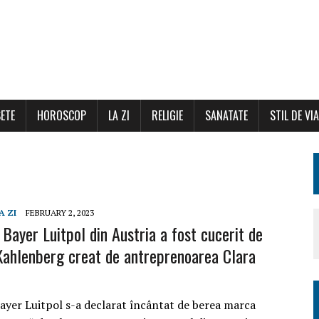
ETE
HOROSCOP
LA ZI
RELIGIE
SANATATE
STIL DE VI
A ZI
FEBRUARY 2, 2023
 Bayer Luitpol din Austria a fost cucerit de
Kahlenberg creat de antreprenoarea Clara
Bayer Luitpol s-a declarat încântat de berea marca