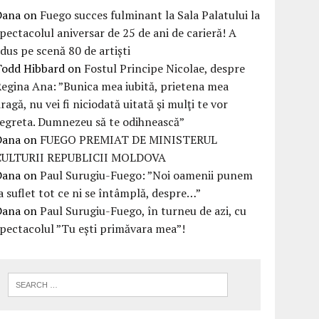
Dana
on
Fuego succes fulminant la Sala Palatului la
pectacolul aniversar de 25 de ani de carieră! A
dus pe scenă 80 de artiști
Todd Hibbard
on
Fostul Principe Nicolae, despre
egina Ana: ”Bunica mea iubită, prietena mea
ragă, nu vei fi niciodată uitată şi mulţi te vor
egreta. Dumnezeu să te odihnească”
Dana
on
FUEGO PREMIAT DE MINISTERUL
CULTURII REPUBLICII MOLDOVA
Dana
on
Paul Surugiu-Fuego: ”Noi oamenii punem
a suflet tot ce ni se întâmplă, despre…”
Dana
on
Paul Surugiu-Fuego, în turneu de azi, cu
pectacolul ”Tu ești primăvara mea”!