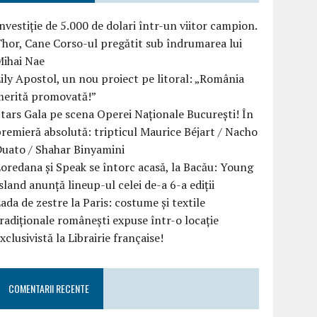
nvestiție de 5.000 de dolari într-un viitor campion.
hor, Cane Corso-ul pregătit sub îndrumarea lui
Mihai Nae
ily Apostol, un nou proiect pe litoral: „România
merită promovată!”
tars Gala pe scena Operei Naționale București! În
remieră absolută: tripticul Maurice Béjart / Nacho
uato / Shahar Binyamini
oredana și Speak se întorc acasă, la Bacău: Young
sland anunță lineup-ul celei de-a 6-a ediții
ada de zestre la Paris: costume și textile
radiționale românești expuse într-o locație
xclusivistă la Librairie française!
COMENTARII RECENTE