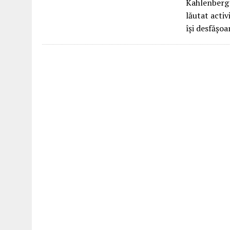
Kahlenberg 
lăutat acti
își desfășo