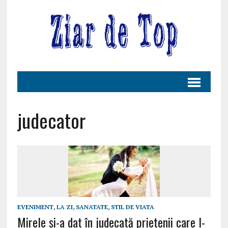
judecator
EVENIMENT
,
LA ZI
,
SANATATE
,
STIL DE VIATA
Mirele și-a dat în judecată prietenii care l-