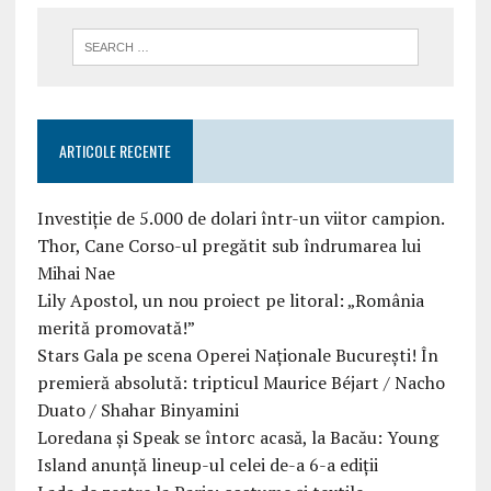
ARTICOLE RECENTE
Investiție de 5.000 de dolari într-un viitor campion.
Thor, Cane Corso-ul pregătit sub îndrumarea lui
Mihai Nae
Lily Apostol, un nou proiect pe litoral: „România
merită promovată!”
Stars Gala pe scena Operei Naționale București! În
premieră absolută: tripticul Maurice Béjart / Nacho
Duato / Shahar Binyamini
Loredana și Speak se întorc acasă, la Bacău: Young
Island anunță lineup-ul celei de-a 6-a ediții