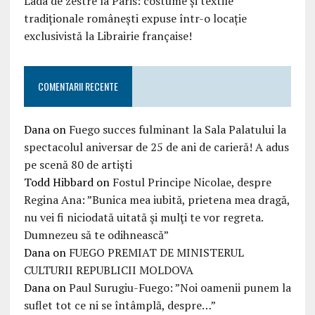
Lada de zestre la Paris: costume și textile
tradiționale românești expuse într-o locație
exclusivistă la Librairie française!
COMENTARII RECENTE
Dana
on
Fuego succes fulminant la Sala Palatului la
spectacolul aniversar de 25 de ani de carieră! A adus
pe scenă 80 de artiști
Todd Hibbard
on
Fostul Principe Nicolae, despre
Regina Ana: ”Bunica mea iubită, prietena mea dragă,
nu vei fi niciodată uitată şi mulţi te vor regreta.
Dumnezeu să te odihnească”
Dana
on
FUEGO PREMIAT DE MINISTERUL
CULTURII REPUBLICII MOLDOVA
Dana
on
Paul Surugiu-Fuego: ”Noi oamenii punem la
suflet tot ce ni se întâmplă, despre…”