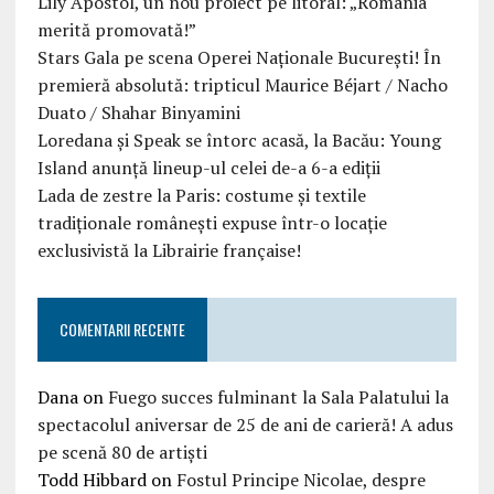
Lily Apostol, un nou proiect pe litoral: „România
merită promovată!”
Stars Gala pe scena Operei Naționale București! În
premieră absolută: tripticul Maurice Béjart / Nacho
Duato / Shahar Binyamini
Loredana și Speak se întorc acasă, la Bacău: Young
Island anunță lineup-ul celei de-a 6-a ediții
Lada de zestre la Paris: costume și textile
tradiționale românești expuse într-o locație
exclusivistă la Librairie française!
COMENTARII RECENTE
Dana
on
Fuego succes fulminant la Sala Palatului la
spectacolul aniversar de 25 de ani de carieră! A adus
pe scenă 80 de artiști
Todd Hibbard
on
Fostul Principe Nicolae, despre