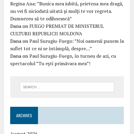
Regina Ana: ”Bunica mea iubită, prietena mea dragă,
nu vei fi niciodată uitată şi mulţi te vor regreta.
Dumnezeu să te odihnească”
Dana
on
FUEGO PREMIAT DE MINISTERUL
CULTURII REPUBLICII MOLDOVA
Dana
on
Paul Surugiu-Fuego: ”Noi oamenii punem la
suflet tot ce ni se întâmplă, despre…”
Dana
on
Paul Surugiu-Fuego, în turneu de azi, cu
spectacolul ”Tu ești primăvara mea”!
ARCHIVES
August 2026