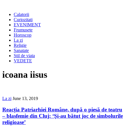
Calatorii
Curiozitati
EVENIMENT
Frumusete
Horoscop
La zi
Religie
Sanatate
Stil de viata
VEDETE
icoana iisus
La zi
June 13, 2019
Reacția Patriarhiei Române, după o piesă de teatru
– blasfemie din Cluj: ‘Şi-au bătut joc de simbolurile
religioase’