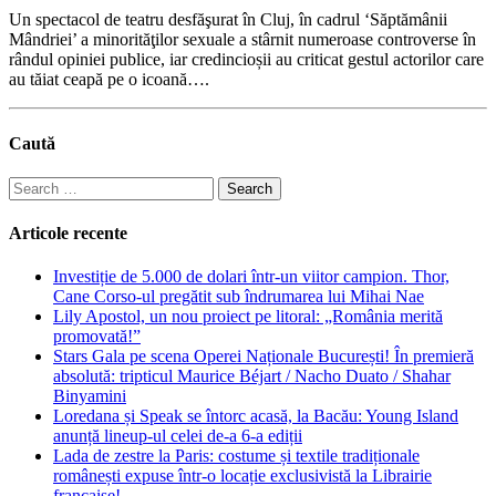
Un spectacol de teatru desfăşurat în Cluj, în cadrul ‘Săptămânii
Mândriei’ a minorităţilor sexuale a stârnit numeroase controverse în
rândul opiniei publice, iar credincioșii au criticat gestul actorilor care
au tăiat ceapă pe o icoană….
Caută
Search
for:
Articole recente
Investiție de 5.000 de dolari într-un viitor campion. Thor,
Cane Corso-ul pregătit sub îndrumarea lui Mihai Nae
Lily Apostol, un nou proiect pe litoral: „România merită
promovată!”
Stars Gala pe scena Operei Naționale București! În premieră
absolută: tripticul Maurice Béjart / Nacho Duato / Shahar
Binyamini
Loredana și Speak se întorc acasă, la Bacău: Young Island
anunță lineup-ul celei de-a 6-a ediții
Lada de zestre la Paris: costume și textile tradiționale
românești expuse într-o locație exclusivistă la Librairie
française!