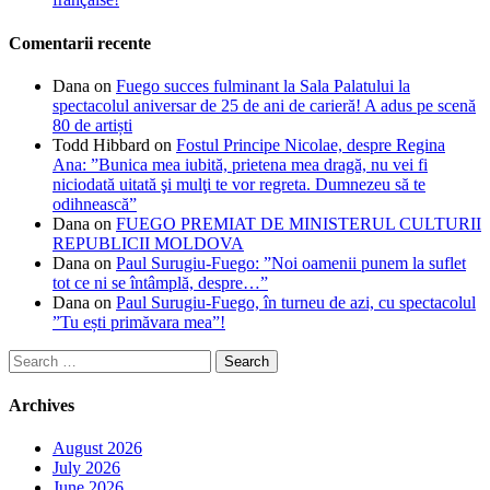
Comentarii recente
Dana
on
Fuego succes fulminant la Sala Palatului la
spectacolul aniversar de 25 de ani de carieră! A adus pe scenă
80 de artiști
Todd Hibbard
on
Fostul Principe Nicolae, despre Regina
Ana: ”Bunica mea iubită, prietena mea dragă, nu vei fi
niciodată uitată şi mulţi te vor regreta. Dumnezeu să te
odihnească”
Dana
on
FUEGO PREMIAT DE MINISTERUL CULTURII
REPUBLICII MOLDOVA
Dana
on
Paul Surugiu-Fuego: ”Noi oamenii punem la suflet
tot ce ni se întâmplă, despre…”
Dana
on
Paul Surugiu-Fuego, în turneu de azi, cu spectacolul
”Tu ești primăvara mea”!
Search
for:
Archives
August 2026
July 2026
June 2026