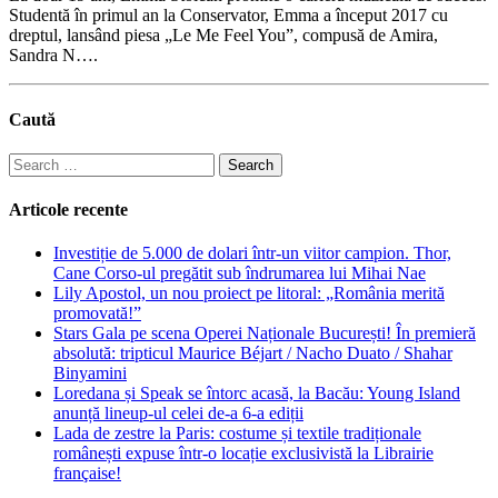
Studentă în primul an la Conservator, Emma a început 2017 cu
dreptul, lansând piesa „Le Me Feel You”, compusă de Amira,
Sandra N….
Caută
Search
for:
Articole recente
Investiție de 5.000 de dolari într-un viitor campion. Thor,
Cane Corso-ul pregătit sub îndrumarea lui Mihai Nae
Lily Apostol, un nou proiect pe litoral: „România merită
promovată!”
Stars Gala pe scena Operei Naționale București! În premieră
absolută: tripticul Maurice Béjart / Nacho Duato / Shahar
Binyamini
Loredana și Speak se întorc acasă, la Bacău: Young Island
anunță lineup-ul celei de-a 6-a ediții
Lada de zestre la Paris: costume și textile tradiționale
românești expuse într-o locație exclusivistă la Librairie
française!