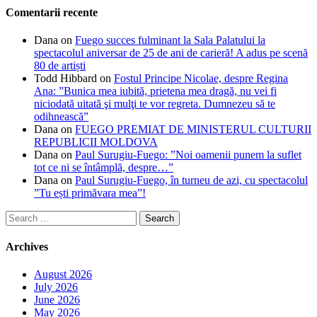
Comentarii recente
Dana
on
Fuego succes fulminant la Sala Palatului la
spectacolul aniversar de 25 de ani de carieră! A adus pe scenă
80 de artiști
Todd Hibbard
on
Fostul Principe Nicolae, despre Regina
Ana: ”Bunica mea iubită, prietena mea dragă, nu vei fi
niciodată uitată şi mulţi te vor regreta. Dumnezeu să te
odihnească”
Dana
on
FUEGO PREMIAT DE MINISTERUL CULTURII
REPUBLICII MOLDOVA
Dana
on
Paul Surugiu-Fuego: ”Noi oamenii punem la suflet
tot ce ni se întâmplă, despre…”
Dana
on
Paul Surugiu-Fuego, în turneu de azi, cu spectacolul
”Tu ești primăvara mea”!
Search
for:
Archives
August 2026
July 2026
June 2026
May 2026