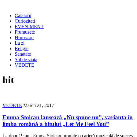
Calatorii
Curiozitati
EVENIMENT
Frumusete
Horoscop
La zi
Religie
Sanatate
Stil de viata
VEDETE
hit
VEDETE
March 21, 2017
Emma Stoican lansează „Nu spune nu”, varianta în
limba română a hitului „Let Me Feel You”
La doar 19 ani, Emma Stoican promite o carieră muzicală de succes.