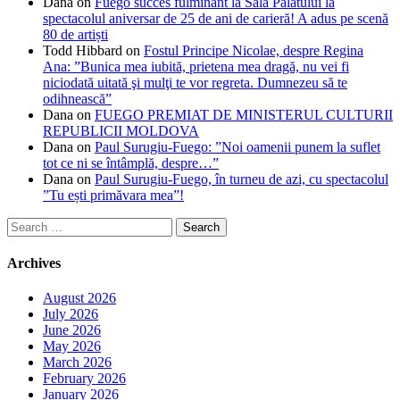
Dana
on
Fuego succes fulminant la Sala Palatului la
spectacolul aniversar de 25 de ani de carieră! A adus pe scenă
80 de artiști
Todd Hibbard
on
Fostul Principe Nicolae, despre Regina
Ana: ”Bunica mea iubită, prietena mea dragă, nu vei fi
niciodată uitată şi mulţi te vor regreta. Dumnezeu să te
odihnească”
Dana
on
FUEGO PREMIAT DE MINISTERUL CULTURII
REPUBLICII MOLDOVA
Dana
on
Paul Surugiu-Fuego: ”Noi oamenii punem la suflet
tot ce ni se întâmplă, despre…”
Dana
on
Paul Surugiu-Fuego, în turneu de azi, cu spectacolul
”Tu ești primăvara mea”!
Search
for:
Archives
August 2026
July 2026
June 2026
May 2026
March 2026
February 2026
January 2026