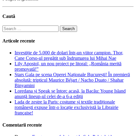
Caută
Search
for:
Articole recente
Investiție de 5.000 de dolari într-un viitor campion. Thor,
Cane Corso-ul pregătit sub îndrumarea lui Mihai Nae
Lily Apostol, un nou proiect pe litoral: „România merită
promovată!”
Stars Gala pe scena Operei Naționale București! În premieră
absolută: tripticul Maurice Béjart / Nacho Duato / Shahar
Binyamini
Loredana și Speak se întorc acasă, la Bacău: Young Island
anunță lineup-ul celei de-a 6-a ediții
Lada de zestre la Paris: costume și textile tradiționale
românești expuse într-o locație exclusivistă la Librairie
française!
Comentarii recente