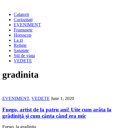
Calatorii
Curiozitati
EVENIMENT
Frumusete
Horoscop
La zi
Religie
Sanatate
Stil de viata
VEDETE
gradinita
EVENIMENT
,
VEDETE
June 1, 2020
Fuego, artist de la patru ani! Uite cum arăta la
grădiniță și cum cânta când era mic
Fuego, la gradinita