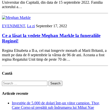
Universitar din Capitală, din data de 15 septembrie 2022. Familia
actorului a…
EVENIMENT
,
La zi
September 17, 2022
Ce a lăsat la vedete Meghan Markle la funeraliile
Reginei!
Regina Elisabeta a II-a, cel mai longeviv monarh al Marii Britanii, a
murit pe data de 8 septembrie la vârsta de 96 de ani. Aceasta a fost
regina Regatului Unit timp de peste 70 de…
Caută
Search
for:
Articole recente
Investiție de 5.000 de dolari într-un viitor campion. Thor,
Cane Corso-ul pregătit sub îndrumarea lui Mihai Nae