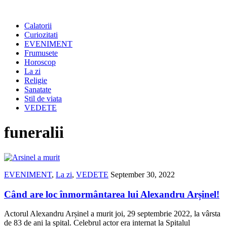
Calatorii
Curiozitati
EVENIMENT
Frumusete
Horoscop
La zi
Religie
Sanatate
Stil de viata
VEDETE
funeralii
EVENIMENT
,
La zi
,
VEDETE
September 30, 2022
Când are loc înmormântarea lui Alexandru Arșinel!
Actorul Alexandru Arșinel a murit joi, 29 septembrie 2022, la vârsta
de 83 de ani la spital. Celebrul actor era internat la Spitalul