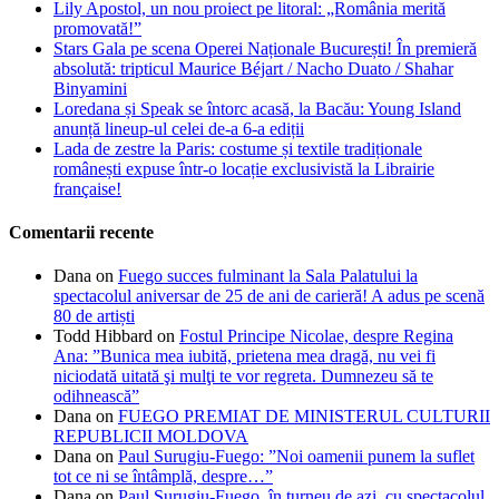
Lily Apostol, un nou proiect pe litoral: „România merită
promovată!”
Stars Gala pe scena Operei Naționale București! În premieră
absolută: tripticul Maurice Béjart / Nacho Duato / Shahar
Binyamini
Loredana și Speak se întorc acasă, la Bacău: Young Island
anunță lineup-ul celei de-a 6-a ediții
Lada de zestre la Paris: costume și textile tradiționale
românești expuse într-o locație exclusivistă la Librairie
française!
Comentarii recente
Dana
on
Fuego succes fulminant la Sala Palatului la
spectacolul aniversar de 25 de ani de carieră! A adus pe scenă
80 de artiști
Todd Hibbard
on
Fostul Principe Nicolae, despre Regina
Ana: ”Bunica mea iubită, prietena mea dragă, nu vei fi
niciodată uitată şi mulţi te vor regreta. Dumnezeu să te
odihnească”
Dana
on
FUEGO PREMIAT DE MINISTERUL CULTURII
REPUBLICII MOLDOVA
Dana
on
Paul Surugiu-Fuego: ”Noi oamenii punem la suflet
tot ce ni se întâmplă, despre…”
Dana
on
Paul Surugiu-Fuego, în turneu de azi, cu spectacolul