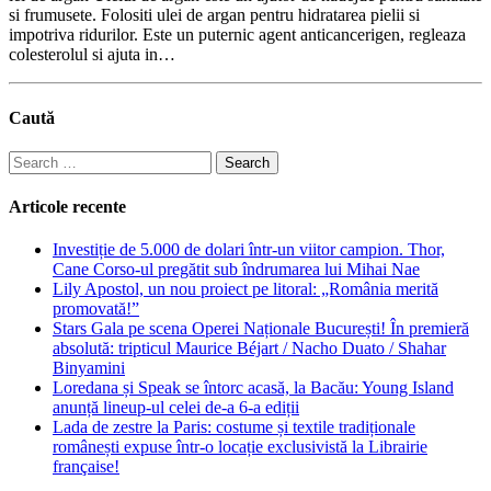
si frumusete. Folositi ulei de argan pentru hidratarea pielii si
impotriva ridurilor. Este un puternic agent anticancerigen, regleaza
colesterolul si ajuta in…
Caută
Search
for:
Articole recente
Investiție de 5.000 de dolari într-un viitor campion. Thor,
Cane Corso-ul pregătit sub îndrumarea lui Mihai Nae
Lily Apostol, un nou proiect pe litoral: „România merită
promovată!”
Stars Gala pe scena Operei Naționale București! În premieră
absolută: tripticul Maurice Béjart / Nacho Duato / Shahar
Binyamini
Loredana și Speak se întorc acasă, la Bacău: Young Island
anunță lineup-ul celei de-a 6-a ediții
Lada de zestre la Paris: costume și textile tradiționale
românești expuse într-o locație exclusivistă la Librairie
française!