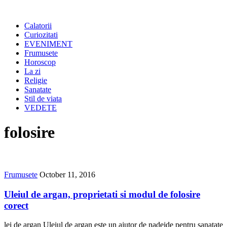
Calatorii
Curiozitati
EVENIMENT
Frumusete
Horoscop
La zi
Religie
Sanatate
Stil de viata
VEDETE
folosire
Frumusete
October 11, 2016
Uleiul de argan, proprietati si modul de folosire
corect
lei de argan Uleiul de argan este un ajutor de nadejde pentru sanatate