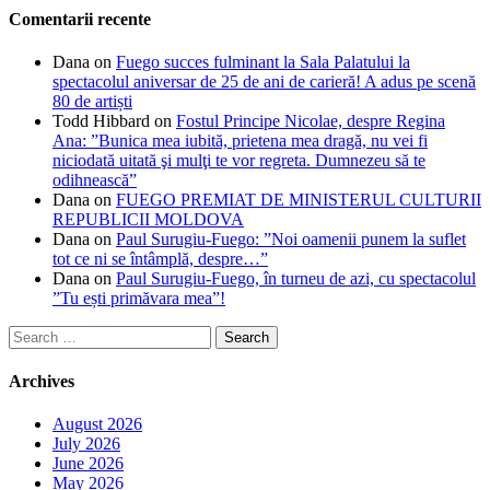
Comentarii recente
Dana
on
Fuego succes fulminant la Sala Palatului la
spectacolul aniversar de 25 de ani de carieră! A adus pe scenă
80 de artiști
Todd Hibbard
on
Fostul Principe Nicolae, despre Regina
Ana: ”Bunica mea iubită, prietena mea dragă, nu vei fi
niciodată uitată şi mulţi te vor regreta. Dumnezeu să te
odihnească”
Dana
on
FUEGO PREMIAT DE MINISTERUL CULTURII
REPUBLICII MOLDOVA
Dana
on
Paul Surugiu-Fuego: ”Noi oamenii punem la suflet
tot ce ni se întâmplă, despre…”
Dana
on
Paul Surugiu-Fuego, în turneu de azi, cu spectacolul
”Tu ești primăvara mea”!
Search
for:
Archives
August 2026
July 2026
June 2026
May 2026