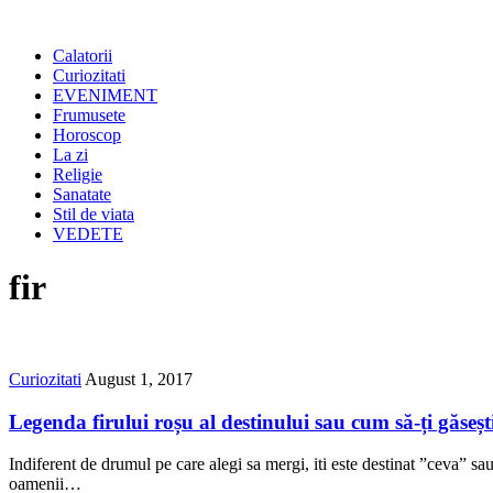
Calatorii
Curiozitati
EVENIMENT
Frumusete
Horoscop
La zi
Religie
Sanatate
Stil de viata
VEDETE
fir
Curiozitati
August 1, 2017
Legenda firului roșu al destinului sau cum să-ți găseș
Indiferent de drumul pe care alegi sa mergi, iti este destinat ”ceva” sa
oamenii…