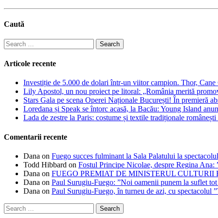
Caută
Search
for:
Articole recente
Investiție de 5.000 de dolari într-un viitor campion. Thor, Can
Lily Apostol, un nou proiect pe litoral: „România merită promo
Stars Gala pe scena Operei Naționale București! În premieră ab
Loredana și Speak se întorc acasă, la Bacău: Young Island anunță
Lada de zestre la Paris: costume și textile tradiționale românești 
Comentarii recente
Dana
on
Fuego succes fulminant la Sala Palatului la spectacolul
Todd Hibbard
on
Fostul Principe Nicolae, despre Regina Ana: ”
Dana
on
FUEGO PREMIAT DE MINISTERUL CULTURII
Dana
on
Paul Surugiu-Fuego: ”Noi oamenii punem la suflet tot
Dana
on
Paul Surugiu-Fuego, în turneu de azi, cu spectacolul 
Search
for: