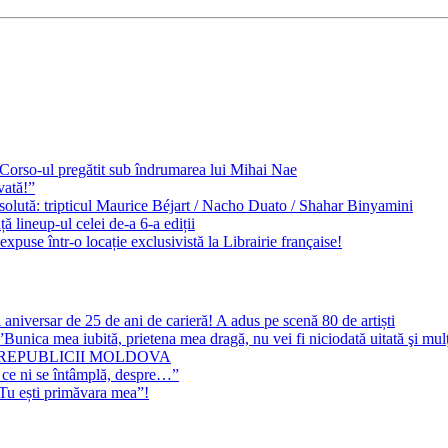
e Corso-ul pregătit sub îndrumarea lui Mihai Nae
vată!”
solută: tripticul Maurice Béjart / Nacho Duato / Shahar Binyamini
 lineup-ul celei de-a 6-a ediții
expuse într-o locație exclusivistă la Librairie française!
 aniversar de 25 de ani de carieră! A adus pe scenă 80 de artiști
Bunica mea iubită, prietena mea dragă, nu vei fi niciodată uitată şi mu
 REPUBLICII MOLDOVA
 ce ni se întâmplă, despre…”
”Tu ești primăvara mea”!