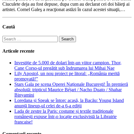
Ciuculete deja au fost depuse, dupa cum au declarat cei doi băieţi ai
artistei. Cornel Galeş a reacţionat astăzi în cazul acestei situaţii,…
Caută
Search
for:
Articole recente
Investiție de 5.000 de dolari într-un viitor campion. Thor,
Cane Corso-ul pregătit sub îndrumarea lui Mihai Nae
Lily Apostol, un nou proiect pe litoral: „România merită
promovată!”
Stars Gala pe scena Operei Naționale București! În premieră
absolută: tripticul Maurice Béjart / Nacho Duato / Shahar
Binyamini
Loredana și Speak se întorc acasă, la Bacău: Young Island
anunță lineup-ul celei de-a 6-a ediții
Lada de zestre la Paris: costume și textile tradiționale
românești expuse într-o locație exclusivistă la Librairie
française!
Comentarii recente