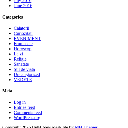
July 2016
June 2016
Categories
Calatorii
Curiozitati
EVENIMENT
Frumusete
Horoscop
La zi
Religie
Sanatate
Stil de viata
Uncategorized
VEDETE
Meta
Log in
Entries feed
Comments feed
WordPress.org
Copyright 2026 | MH Newsdesk lite by
MH Themes