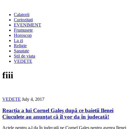
Calatorii
Curiozitati
EVENIMENT
Frumusete
Horoscop
La zi
Religie
Sanatate
Stil de viata
VEDETE
fiii
VEDETE
July 4, 2017
Reacţia a lui Cornel Galeş după ce baietii Ilenei
Ciuculete au anunţat că îl vor da în judecată!
Actele pentru a-l da în judecată pe Cornel Galeş pentru averea Ilenei