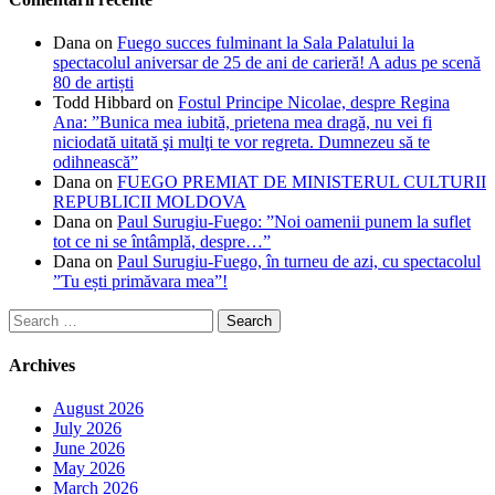
Dana
on
Fuego succes fulminant la Sala Palatului la
spectacolul aniversar de 25 de ani de carieră! A adus pe scenă
80 de artiști
Todd Hibbard
on
Fostul Principe Nicolae, despre Regina
Ana: ”Bunica mea iubită, prietena mea dragă, nu vei fi
niciodată uitată şi mulţi te vor regreta. Dumnezeu să te
odihnească”
Dana
on
FUEGO PREMIAT DE MINISTERUL CULTURII
REPUBLICII MOLDOVA
Dana
on
Paul Surugiu-Fuego: ”Noi oamenii punem la suflet
tot ce ni se întâmplă, despre…”
Dana
on
Paul Surugiu-Fuego, în turneu de azi, cu spectacolul
”Tu ești primăvara mea”!
Search
for:
Archives
August 2026
July 2026
June 2026
May 2026
March 2026